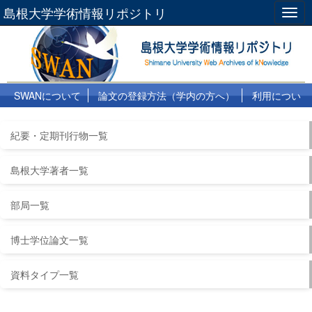
島根大学学術情報リポジトリ
Togg
navig
SWANについて
論文の登録方法（学内の方へ）
利用につい
て
よくある質問
リンク集
紀要・定期刊行物一覧
島根大学著者一覧
部局一覧
博士学位論文一覧
資料タイプ一覧