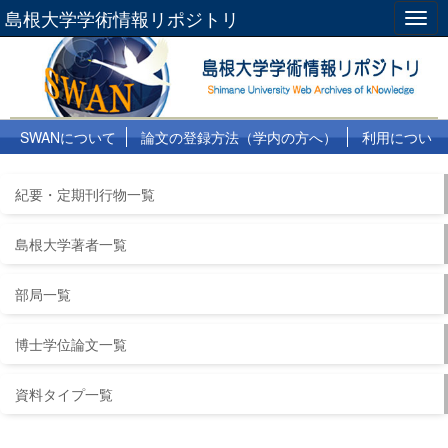
島根大学学術情報リポジトリ
Togg
navig
SWANについて
論文の登録方法（学内の方へ）
利用につい
て
よくある質問
リンク集
紀要・定期刊行物一覧
島根大学著者一覧
部局一覧
博士学位論文一覧
資料タイプ一覧