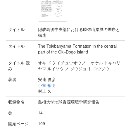
タイトル
隠岐島後中央部における時張山累層の層序と
構造
タイトル
The Tokibariyama Formation in the central
part of the Oki-Dogo Island
タイトル 読
オキ ドウゴ チュウオウブ ニオケル トキバリ
み
ヤマ ルイソウ ノ ソウジョ ト コウゾウ
著者
安達 勝彦
小室 裕明
村上 久
収録物名
島根大学地球資源環境学研究報告
巻
14
開始ページ
109