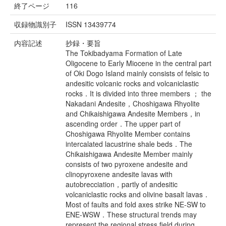
終了ページ
116
収録物識別子
ISSN 13439774
内容記述
抄録・要旨
The Tokibadyama Formation of Late
Oligocene to Early Miocene in the central part
of Oki Dogo Island mainly consists of felsic to
andesitic volcanic rocks and volcaniclastic
rocks．It is divided into three members ； the
Nakadani Andesite，Choshigawa Rhyolite
and Chikaishigawa Andesite Members，in
ascending order．The upper part of
Choshigawa Rhyolite Member contains
intercalated lacustrine shale beds．The
Chikaishigawa Andesite Member mainly
consists of two pyroxene andesite and
clinopyroxene andesite lavas with
autobrecciation，partly of andesitic
volcaniclastic rocks and olivine basalt lavas．
Most of faults and fold axes strike NE-SW to
ENE-WSW．These structural trends may
represent the regional stress field during