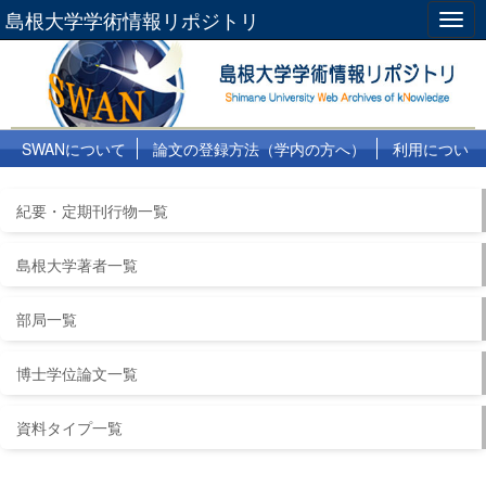
島根大学学術情報リポジトリ
Togg
navig
SWANについて
論文の登録方法（学内の方へ）
利用につい
て
よくある質問
リンク集
紀要・定期刊行物一覧
島根大学著者一覧
部局一覧
博士学位論文一覧
資料タイプ一覧