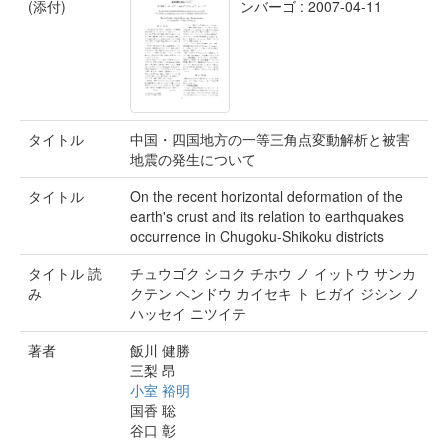
(添付)
ンバーゴ : 2007-04-11
タイトル
中国・四国地方の一等三角点変動解析と被害
地震の発生について
タイトル
On the recent horizontal deformation of the
earth's crust and its relation to earthquakes
occurrence in Chugoku-Shikoku districts
タイトル 読
チュウゴク シコク チホウ ノ イットウ サンカ
み
クテン ヘンドウ カイセキ ト ヒガイ ジシン ノ
ハッセイ ニツイテ
著者
飯川 健勝
三梨 昂
小室 裕明
国香 聡
谷口 彰