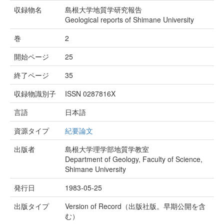
収録物名
島根大学地質学研究報告
Geological reports of Shimane University
巻
2
開始ページ
25
終了ページ
35
収録物識別子
ISSN 0287816X
言語
日本語
資源タイプ
紀要論文
出版者
島根大学理学部地質学教室
Department of Geology, Faculty of Science,
Shimane University
発行日
1983-05-25
出版タイプ
Version of Record（出版社版。早期公開を含
む）