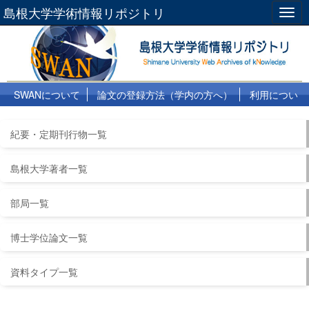
島根大学学術情報リポジトリ
Togg
navig
SWANについて
論文の登録方法（学内の方へ）
利用につい
て
よくある質問
リンク集
紀要・定期刊行物一覧
島根大学著者一覧
部局一覧
博士学位論文一覧
資料タイプ一覧