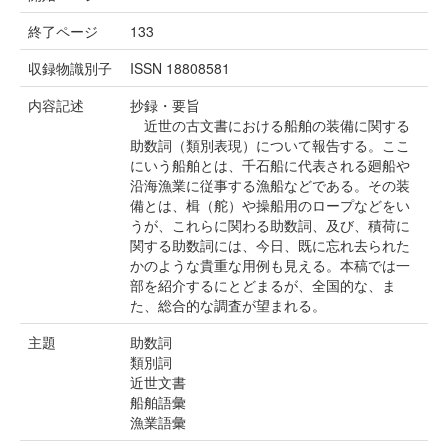
終了ページ
133
収録物識別子
ISSN 18808581
内容記述
抄録・要旨
近世の古文書における船舶の装備に関する
助数詞（類別表現）について報告する。ここ
にいう船舶とは、千石船に代表される廻船や
沿海漁業に従事する漁船などである。その装
備とは、楫（舵）や操船用のロープなどをい
うが、これらに関わる助数詞、及び、積荷に
関する助数詞には、今日、既に忘れ去られた
かのような貴重な用例も見える。本稿では一
部を紹介するにとどまるが、全国的な、ま
た、総合的な調査が望まれる。
主題
助数詞
類別詞
近世文書
船舶語彙
漁業語彙