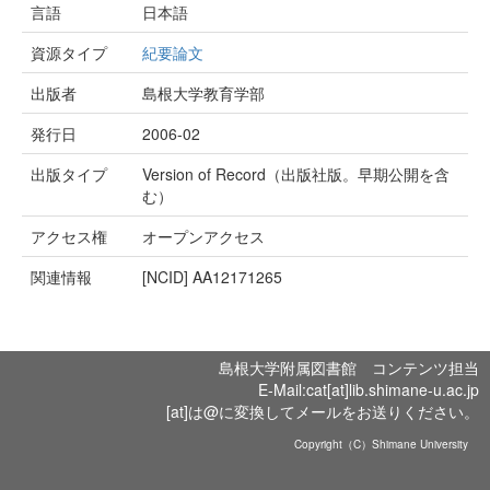
言語
日本語
資源タイプ
紀要論文
出版者
島根大学教育学部
発行日
2006-02
出版タイプ
Version of Record（出版社版。早期公開を含
む）
アクセス権
オープンアクセス
関連情報
[NCID]
AA12171265
島根大学附属図書館 コンテンツ担当
E-Mail:cat[at]lib.shimane-u.ac.jp
[at]は@に変換してメールをお送りください。
Copyright（C）Shimane University