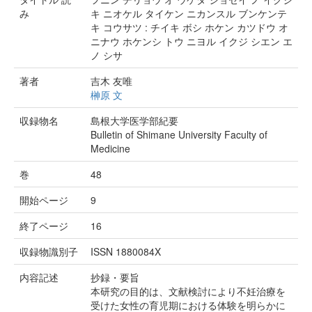
み
キ ニオケル タイケン ニカンスル ブンケンテ
キ コウサツ : チイキ ボシ ホケン カツドウ オ
ニナウ ホケンシ トウ ニヨル イクジ シエン エ
ノ シサ
著者
吉木 友唯
榊原 文
収録物名
島根大学医学部紀要
Bulletin of Shimane University Faculty of
Medicine
巻
48
開始ページ
9
終了ページ
16
収録物識別子
ISSN 1880084X
内容記述
抄録・要旨
本研究の目的は、文献検討により不妊治療を
受けた女性の育児期における体験を明らかに