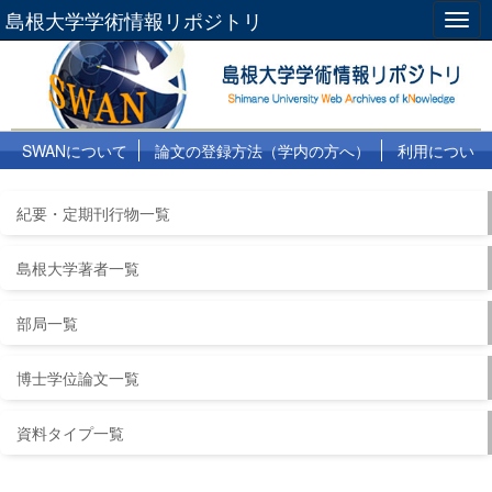
島根大学学術情報リポジトリ
Togg
navig
SWANについて
論文の登録方法（学内の方へ）
利用につい
て
よくある質問
リンク集
紀要・定期刊行物一覧
島根大学著者一覧
部局一覧
博士学位論文一覧
資料タイプ一覧