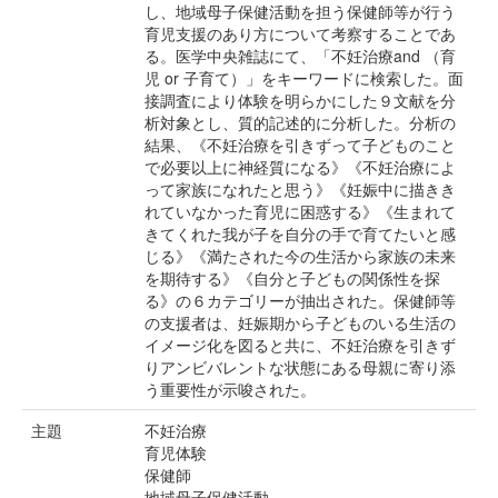
し、地域母子保健活動を担う保健師等が行う
育児支援のあり方について考察することであ
る。医学中央雑誌にて、「不妊治療and （育
児 or 子育て）」をキーワードに検索した。面
接調査により体験を明らかにした９文献を分
析対象とし、質的記述的に分析した。分析の
結果、《不妊治療を引きずって子どものこと
で必要以上に神経質になる》《不妊治療によ
って家族になれたと思う》《妊娠中に描きき
れていなかった育児に困惑する》《生まれて
きてくれた我が子を自分の手で育てたいと感
じる》《満たされた今の生活から家族の未来
を期待する》《自分と子どもの関係性を探
る》の６カテゴリーが抽出された。保健師等
の支援者は、妊娠期から子どものいる生活の
イメージ化を図ると共に、不妊治療を引きず
りアンビバレントな状態にある母親に寄り添
う重要性が示唆された。
主題
不妊治療
育児体験
保健師
地域母子保健活動