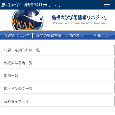
島根大学学術情報リポジトリ
Togg
navig
SWANについて
論文の登録方法（学内の方へ）
利用につい
て
よくある質問
リンク集
紀要・定期刊行物一覧
島根大学著者一覧
部局一覧
博士学位論文一覧
資料タイプ一覧