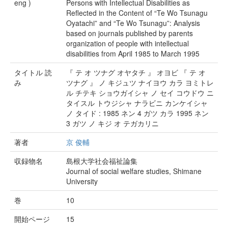
eng )
Persons with Intellectual Disabilities as
Reflected in the Content of “Te Wo Tsunagu
Oyatachi” and “Te Wo Tsunagu”: Analysis
based on journals published by parents
organization of people with intellectual
disabilities from April 1985 to March 1995
タイトル 読
『 テ オ ツナグ オヤタチ 』 オヨビ 『 テ オ
み
ツナグ 』 ノ キジュツ ナイヨウ カラ ヨミトレ
ル チテキ ショウガイシャ ノ セイ コウドウ ニ
タイスル トウジシャ ナラビニ カンケイシャ
ノ タイド : 1985 ネン 4 ガツ カラ 1995 ネン
3 ガツ ノ キジ オ テガカリニ
著者
京 俊輔
収録物名
島根大学社会福祉論集
Journal of social welfare studies, Shimane
University
巻
10
開始ページ
15