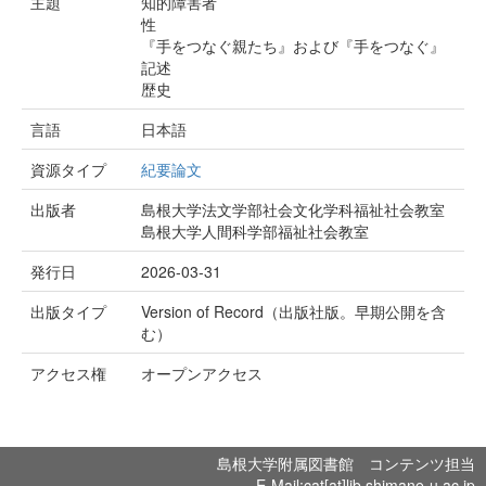
主題
知的障害者
性
『手をつなぐ親たち』および『手をつなぐ』
記述
歴史
言語
日本語
資源タイプ
紀要論文
出版者
島根大学法文学部社会文化学科福祉社会教室
島根大学人間科学部福祉社会教室
発行日
2026-03-31
出版タイプ
Version of Record（出版社版。早期公開を含
む）
アクセス権
オープンアクセス
島根大学附属図書館 コンテンツ担当
E-Mail:cat[at]lib.shimane-u.ac.jp