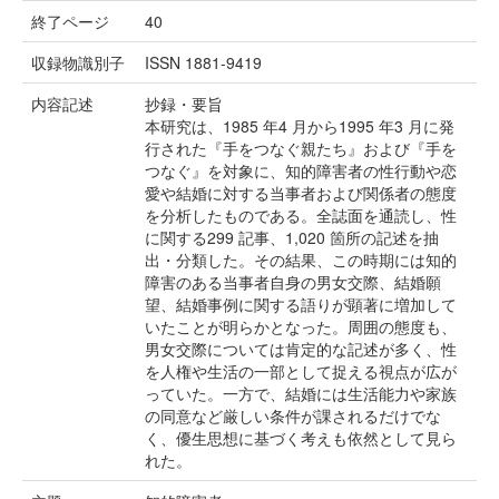
終了ページ
40
収録物識別子
ISSN 1881-9419
内容記述
抄録・要旨
本研究は、1985 年4 月から1995 年3 月に発
行された『手をつなぐ親たち』および『手を
つなぐ』を対象に、知的障害者の性行動や恋
愛や結婚に対する当事者および関係者の態度
を分析したものである。全誌面を通読し、性
に関する299 記事、1,020 箇所の記述を抽
出・分類した。その結果、この時期には知的
障害のある当事者自身の男女交際、結婚願
望、結婚事例に関する語りが顕著に増加して
いたことが明らかとなった。周囲の態度も、
男女交際については肯定的な記述が多く、性
を人権や生活の一部として捉える視点が広が
っていた。一方で、結婚には生活能力や家族
の同意など厳しい条件が課されるだけでな
く、優生思想に基づく考えも依然として見ら
れた。