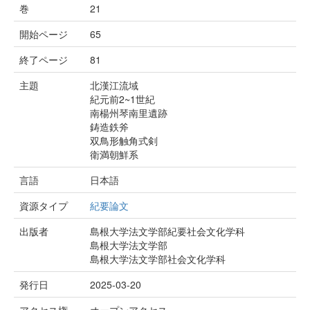
巻
21
開始ページ
65
終了ページ
81
主題
北漢江流域
紀元前2~1世紀
南楊州琴南里遺跡
鋳造鉄斧
双鳥形触角式剣
衛満朝鮮系
言語
日本語
資源タイプ
紀要論文
出版者
島根大学法文学部紀要社会文化学科
島根大学法文学部
島根大学法文学部社会文化学科
発行日
2025-03-20