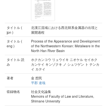
タイトル (
北漢江流域における西北韓系金属器の出現と
jpn )
展開過程
タイトル (
Process of the Appearance and Development
eng )
of the Northwestern Korean: Metalware in the
North Han River Basin
タイトル 読
ホクカンコウ リュウイキ ニオケル セイホク
み
カンケイ キンゾクキ ノ シュツゲン ト テンカ
イ カテイ
著者
金 想民
平郡 達哉
収録物名
社会文化論集
Memoirs of Faculty of Law and Literature,
Shimane University