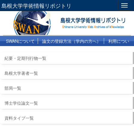
島根大学学術情報リポジトリ
Togg
navig
SWANについて
論文の登録方法（学内の方へ）
利用につい
て
よくある質問
リンク集
紀要・定期刊行物一覧
島根大学著者一覧
部局一覧
博士学位論文一覧
資料タイプ一覧