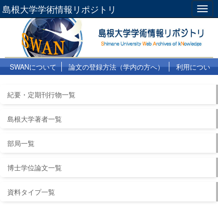
島根大学学術情報リポジトリ
Togg
navig
SWANについて
論文の登録方法（学内の方へ）
利用につい
て
よくある質問
リンク集
紀要・定期刊行物一覧
島根大学著者一覧
部局一覧
博士学位論文一覧
資料タイプ一覧