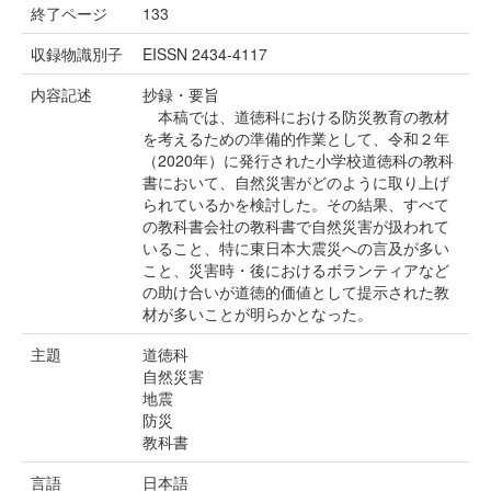
終了ページ
133
収録物識別子
EISSN 2434-4117
内容記述
抄録・要旨
本稿では、道徳科における防災教育の教材
を考えるための準備的作業として、令和２年
（2020年）に発行された小学校道徳科の教科
書において、自然災害がどのように取り上げ
られているかを検討した。その結果、すべて
の教科書会社の教科書で自然災害が扱われて
いること、特に東日本大震災への言及が多い
こと、災害時・後におけるボランティアなど
の助け合いが道徳的価値として提示された教
材が多いことが明らかとなった。
主題
道徳科
自然災害
地震
防災
教科書
言語
日本語