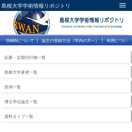
島根大学学術情報リポジトリ
Togg
navig
SWANについて
論文の登録方法（学内の方へ）
利用につい
て
よくある質問
リンク集
紀要・定期刊行物一覧
島根大学著者一覧
部局一覧
博士学位論文一覧
資料タイプ一覧