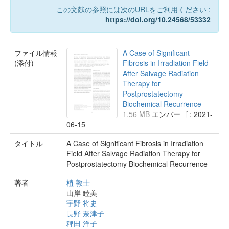
この文献の参照には次のURLをご利用ください :
https://doi.org/10.24568/53332
ファイル情報
A Case of Significant
(添付)
Fibrosis in Irradiation Field
After Salvage Radiation
Therapy for
Postprostatectomy
Biochemical Recurrence
1.56 MB
エンバーゴ : 2021-
06-15
タイトル
A Case of Significant Fibrosis in Irradiation
Field After Salvage Radiation Therapy for
Postprostatectomy Biochemical Recurrence
著者
植 敦士
山岸 睦美
宇野 将史
長野 奈津子
稗田 洋子