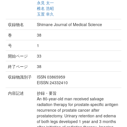
永見 太一
椎名 浩昭
玉置 幸久
収録物名
Shimane Journal of Medical Science
巻
38
号
1
開始ページ
33
終了ページ
38
収録物識別子
ISSN 03865959
EISSN 24332410
内容記述
抄録・要旨
An 80-year-old man received salvage
radiation therapy for prostate-specific antigen
recurrence of prostate cancer after
prostatectomy. Urinary retention and edema
of both legs developed 1 year and 3 months