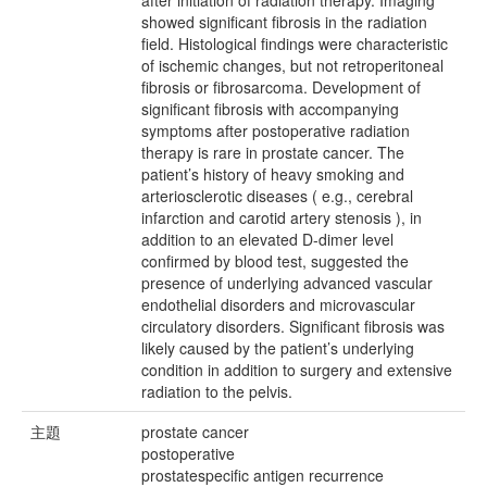
after initiation of radiation therapy. Imaging
showed significant fibrosis in the radiation
field. Histological findings were characteristic
of ischemic changes, but not retroperitoneal
fibrosis or fibrosarcoma. Development of
significant fibrosis with accompanying
symptoms after postoperative radiation
therapy is rare in prostate cancer. The
patient’s history of heavy smoking and
arteriosclerotic diseases ( e.g., cerebral
infarction and carotid artery stenosis ), in
addition to an elevated D-dimer level
confirmed by blood test, suggested the
presence of underlying advanced vascular
endothelial disorders and microvascular
circulatory disorders. Significant fibrosis was
likely caused by the patient’s underlying
condition in addition to surgery and extensive
radiation to the pelvis.
主題
prostate cancer
postoperative
prostatespecific antigen recurrence