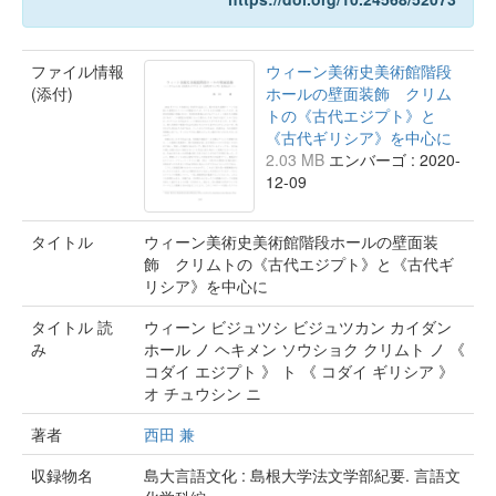
ファイル情報
ウィーン美術史美術館階段
(添付)
ホールの壁面装飾 クリム
トの《古代エジプト》と
《古代ギリシア》を中心に
2.03 MB
エンバーゴ : 2020-
12-09
タイトル
ウィーン美術史美術館階段ホールの壁面装
飾 クリムトの《古代エジプト》と《古代ギ
リシア》を中心に
タイトル 読
ウィーン ビジュツシ ビジュツカン カイダン
み
ホール ノ ヘキメン ソウショク クリムト ノ 《
コダイ エジプト 》 ト 《 コダイ ギリシア 》
オ チュウシン ニ
著者
西田 兼
収録物名
島大言語文化 : 島根大学法文学部紀要. 言語文