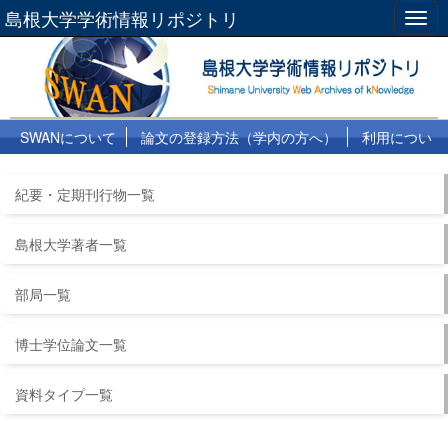
島根大学学術情報リポジトリ
Togg
navig
SWANについて
論文の登録方法（学内の方へ）
利用につい
て
よくある質問
リンク集
紀要・定期刊行物一覧
島根大学著者一覧
部局一覧
博士学位論文一覧
資料タイプ一覧