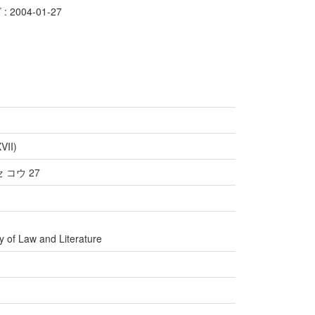
2004-01-27
VII)
コウ 27
y of Law and Literature