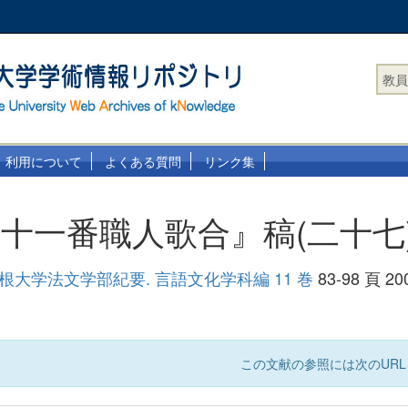
教員
利用について
よくある質問
リンク集
十一番職人歌合』稿(二十七
島根大学法文学部紀要. 言語文化学科編 11 巻
83-98 頁 20
この文献の参照には次のURL