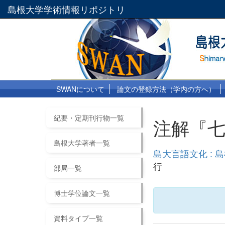
島根大学学術情報リポジトリ
SWANについて
論文の登録方法（学内の方へ）
紀要・定期刊行物一覧
注解『七
島根大学著者一覧
島大言語文化 : 
行
部局一覧
博士学位論文一覧
資料タイプ一覧