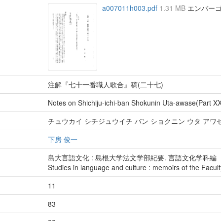
a007011h003.pdf
1.31 MB
エンバーゴ : 
注解『七十一番職人歌合』稿(二十七)
Notes on Shichiju-ichi-ban Shokunin Uta-awase(Part XX
チュウカイ シチジュウイチ バン ショクニン ウタ アワセ 
下房 俊一
島大言語文化 : 島根大学法文学部紀要. 言語文化学科編
Studies in language and culture : memoirs of the Facult
11
83