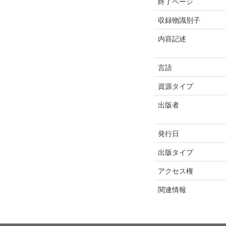
終了ページ
収録物識別子
内容記述
言語
資源タイプ
出版者
発行日
出版タイプ
アクセス権
関連情報