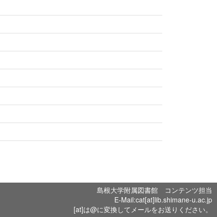
島根大学附属図書館 コンテンツ担当
E-Mail:cat[at]lib.shimane-u.ac.jp
[at]は@に変換してメールをお送りください。