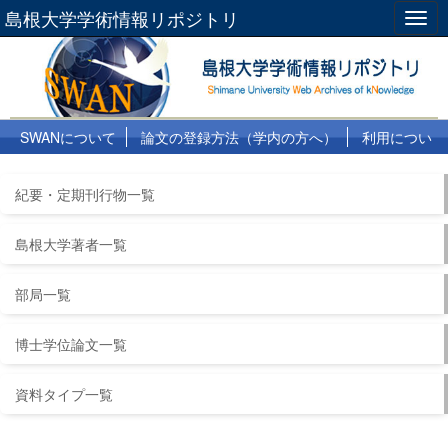
島根大学学術情報リポジトリ
Togg
navig
SWANについて
論文の登録方法（学内の方へ）
利用につい
て
よくある質問
リンク集
紀要・定期刊行物一覧
島根大学著者一覧
部局一覧
博士学位論文一覧
資料タイプ一覧