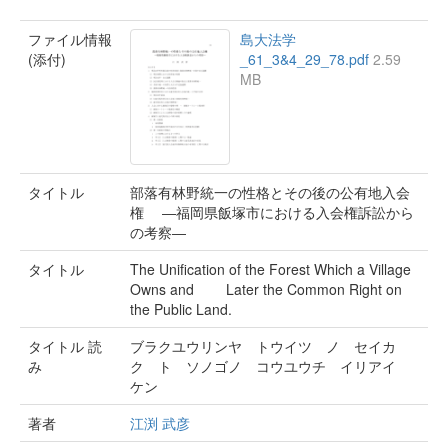
ファイル情報
島大法学
(添付)
_61_3&4_29_78.pdf
2.59
MB
タイトル
部落有林野統一の性格とその後の公有地入会
権 ―福岡県飯塚市における入会権訴訟から
の考察―
タイトル
The Unification of the Forest Which a Village
Owns and Later the Common Right on
the Public Land.
タイトル 読
ブラクユウリンヤ トウイツ ノ セイカ
み
ク ト ソノゴノ コウユウチ イリアイ
ケン
著者
江渕 武彦