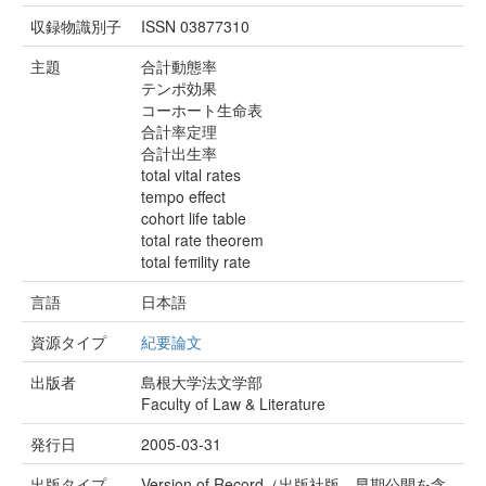
収録物識別子
ISSN 03877310
主題
合計動態率
テンポ効果
コーホート生命表
合計率定理
合計出生率
total vital rates
tempo effect
cohort life table
total rate theorem
total feπility rate
言語
日本語
資源タイプ
紀要論文
出版者
島根大学法文学部
Faculty of Law & Literature
発行日
2005-03-31
出版タイプ
Version of Record（出版社版。早期公開を含