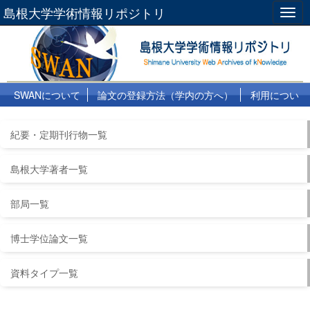
島根大学学術情報リポジトリ
Togg
navig
SWANについて
論文の登録方法（学内の方へ）
利用につい
て
よくある質問
リンク集
紀要・定期刊行物一覧
島根大学著者一覧
部局一覧
博士学位論文一覧
資料タイプ一覧