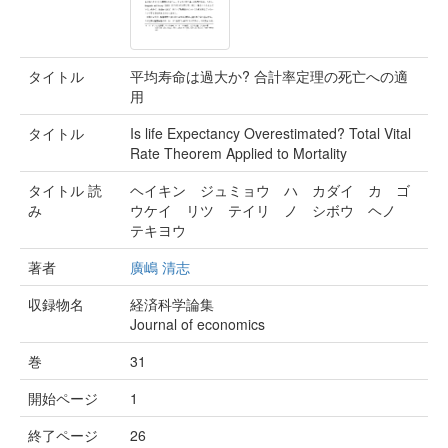
タイトル
平均寿命は過大か? 合計率定理の死亡への適
用
タイトル
Is life Expectancy Overestimated? Total Vital
Rate Theorem Applied to Mortality
タイトル 読
ヘイキン ジュミョウ ハ カダイ カ ゴ
み
ウケイ リツ テイリ ノ シボウ ヘノ
テキヨウ
著者
廣嶋 清志
収録物名
経済科学論集
Journal of economics
巻
31
開始ページ
1
終了ページ
26