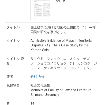
04-19
タイトル
領土紛争における地図の証拠能力（1） ―韓
国側の研究を事例として―
タイトル
Admissible Evidence of Maps in Territorial
Disputes（1）: As a Case Study by the
Korean Side
タイトル 読
リョウド フンソウ ニ オケル チズ
み
ノ ショウコノウリョク (1) カンコク ガ
ワ ノ ケンキュウ ヲ ジレイ トシテ
著者
舩杉 力修
収録物名
社会文化論集
Memoirs of Faculty of Law and Literature,
Shimane University
巻
14