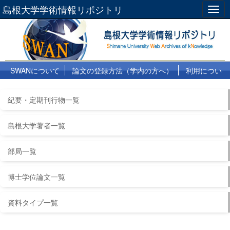
島根大学学術情報リポジトリ
Togg
navig
SWANについて
論文の登録方法（学内の方へ）
利用につい
て
よくある質問
リンク集
紀要・定期刊行物一覧
島根大学著者一覧
部局一覧
博士学位論文一覧
資料タイプ一覧