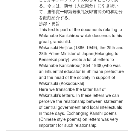
る。今回は、前号（大正期分）に引き続い
て、渡部寛一郎宛若槻礼次郎書簡の昭和期分
を翻刻紹介する。
抄録・要旨
This text is part of the documents relating to
Watanabe Kanichirou which descends to his
great-grandchild.
Wakatsuki Reijirou(1866-1949), the 25th and
28th Prime Minister of Japan(Belonging to
Kenseikai party), wrote a lot of letters to
Watanabe Kanichirou(1854-1938),who was
an influential educator in Shimane prefecture
and the head of the society in support of
Wakatsuki (Kokudoukai).
Here we transcribe the latter half of
Wakatsuki’s letters. In these letters we can
perceive the relationship between statesmen
of central government and local intellectuals
in those days. Exchanging Kanshi poems
(Chinese style poems) on letters was very
important for such relationship.