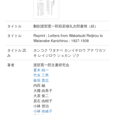
タイトル
翻刻渡部寛一郎宛若槻礼次郎書簡（続）
タイトル
Reprint ; Letters from Wakatsuki Reijirou to
Watanabe Kanichirou : 1927-1938
タイトル 読
ホンコク ワタナベ カンイチロウ アテ ワカツ
み
キ レイジロウ ショカン ゾク
著者
渡部寛一郎文書研究会
要木 純一
竹永 三男
板垣 貴志
内田 融
大國 由美子
大原 俊二
居石 由樹子
小林 啓治
小林 奈緒子