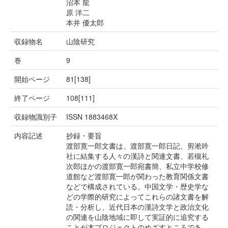
沼本 龍
原 洋二
本井 優太郎
収録物名
山陰研究
巻
9
開始ページ
81[138]
終了ページ
108[111]
収録物識別子
ISSN 1883468X
内容記述
抄録・要旨
渡部寛一郎文書は、渡部寛一郎日記、剪淞吟
社に結集する人々の漢詩と関連文書、若槻礼
次郎ほかの渡部寛一郎宛書簡、私立中学校修
道館など渡部寛一郎が関わった教育関係文書
などで構成されている。中国文学・歴史学な
どの学際的研究によってこれらの諸文書を解
読・分析し、近代日本の漢詩文学と政治文化
の関連を山陰地域に即して実証的に追究する
ことが本プロジェクトのめざすところであ