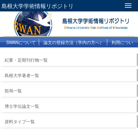
島根大学学術情報リポジトリ
Togg
navig
SWANについて
論文の登録方法（学内の方へ）
利用につい
て
よくある質問
リンク集
紀要・定期刊行物一覧
島根大学著者一覧
部局一覧
博士学位論文一覧
資料タイプ一覧