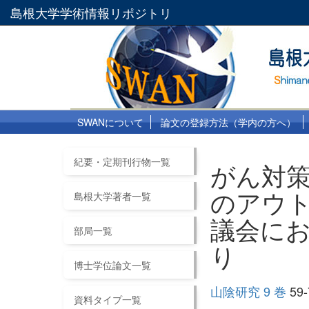
島根大学学術情報リポジトリ
SWANについて
論文の登録方法（学内の方へ）
紀要・定期刊行物一覧
がん対
のアウト
島根大学著者一覧
議会に
部局一覧
り
博士学位論文一覧
山陰研究 9 巻
59-
資料タイプ一覧