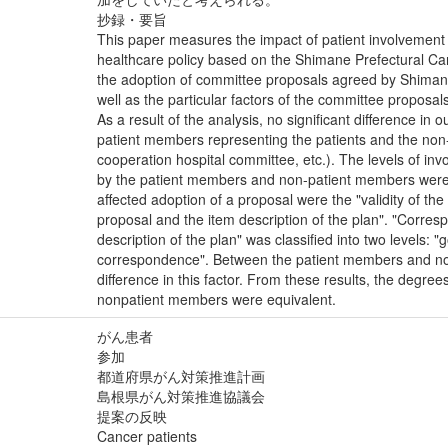
抄録・要旨
This paper measures the impact of patient involvement
healthcare policy based on the Shimane Prefectural Ca
the adoption of committee proposals agreed by Shiman
well as the particular factors of the committee proposa
As a result of the analysis, no significant difference i
patient members representing the patients and the no
cooperation hospital committee, etc.). The levels of in
by the patient members and non-patient members were 
affected adoption of a proposal were the "validity of 
proposal and the item description of the plan". "Corr
description of the plan" was classified into two levels:
correspondence". Between the patient members and non
difference in this factor. From these results, the degr
nonpatient members were equivalent.
がん患者
参加
都道府県がん対策推進計画
島根県がん対策推進協議会
提案の反映
Cancer patients