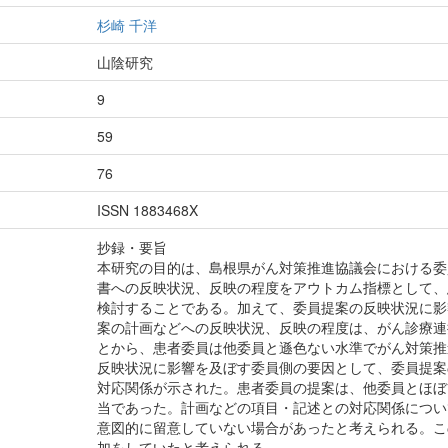
杉崎 千洋
山陰研究
9
59
76
ISSN 1883468X
抄録・要旨
本研究の目的は、島根県がん対策推進協議会における委
書への反映状況、反映の程度をアウトカム指標として、
検討することである。加えて、委員提案の反映状況に影
案の計画などへの反映状況、反映の程度は、がん診療連
とから、患者委員は他委員と遜色ない水準でがん対策推
反映状況に影響を及ぼす委員側の要因として、委員提案
対応関係が示された。患者委員の提案は、他委員とほぼ
当であった。計画などの項目・記述との対応関係につい
意図的に留意していない場合があったと考えられる。こ
加をしていたと考えられる。