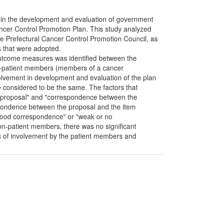
 in the development and evaluation of government
ncer Control Promotion Plan. This study analyzed
e Prefectural Cancer Control Promotion Council, as
ls that were adopted.
n outcome measures was identified between the
n-patient members (members of a cancer
volvement in development and evaluation of the plan
considered to be the same. The factors that
the proposal" and "correspondence between the
espondence between the proposal and the item
 "good correspondence" or "weak or no
-patient members, there was no significant
ees of involvement by the patient members and