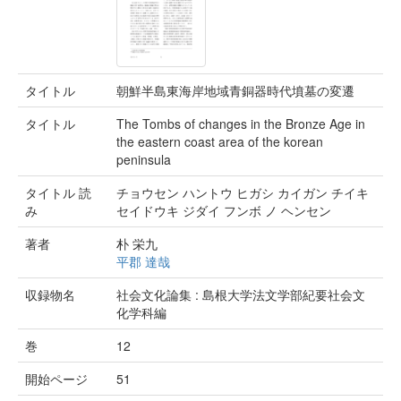
タイトル
朝鮮半島東海岸地域青銅器時代墳墓の変遷
タイトル
The Tombs of changes in the Bronze Age in
the eastern coast area of the korean
peninsula
タイトル 読
チョウセン ハントウ ヒガシ カイガン チイキ
み
セイドウキ ジダイ フンボ ノ ヘンセン
著者
朴 栄九
平郡 達哉
収録物名
社会文化論集 : 島根大学法文学部紀要社会文
化学科編
巻
12
開始ページ
51