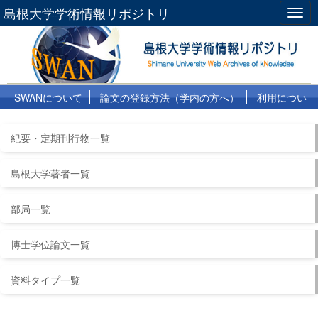
島根大学学術情報リポジトリ
Togg
navig
SWANについて
論文の登録方法（学内の方へ）
利用につい
て
よくある質問
リンク集
紀要・定期刊行物一覧
島根大学著者一覧
部局一覧
博士学位論文一覧
資料タイプ一覧