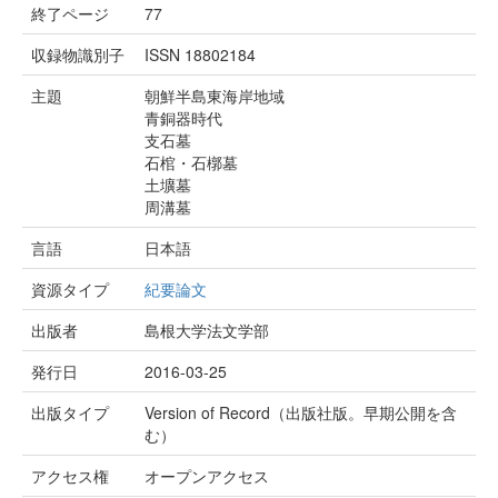
終了ページ
77
収録物識別子
ISSN 18802184
主題
朝鮮半島東海岸地域
青銅器時代
支石墓
石棺・石槨墓
土壙墓
周溝墓
言語
日本語
資源タイプ
紀要論文
出版者
島根大学法文学部
発行日
2016-03-25
出版タイプ
Version of Record（出版社版。早期公開を含
む）
アクセス権
オープンアクセス