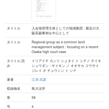
タイトル
入会地管理主体としての地域集団 : 最近の大
阪高裁事例を中心として
タイトル
Regional group as a common land
management subject : focusing on a recent
Osaka high court case
タイトル 読
イリアイチ カンリ シュタイ ト シテノ チイキ
み
シュウダン : サイキン ノ オオサカ コウサイ
ジレイ オ チュウシン ト シテ
著者
江渕 武彦
収録物名
島大法学
巻
58
号
4