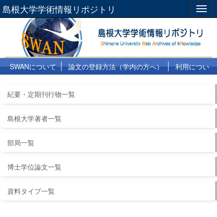
島根大学学術情報リポジトリ
Togg
navig
SWANについて
論文の登録方法（学内の方へ）
利用につい
て
よくある質問
リンク集
紀要・定期刊行物一覧
島根大学著者一覧
部局一覧
博士学位論文一覧
資料タイプ一覧