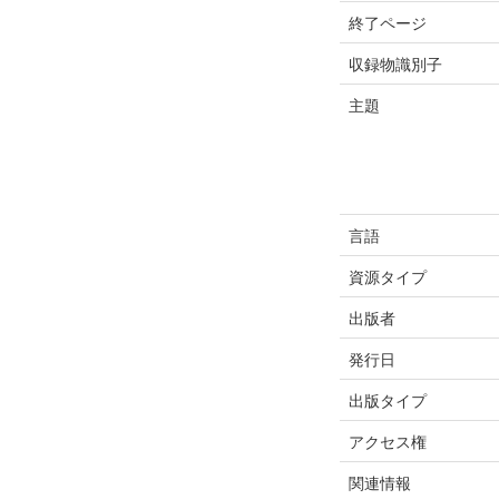
終了ページ
収録物識別子
主題
言語
資源タイプ
出版者
発行日
出版タイプ
アクセス権
関連情報