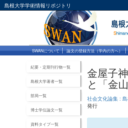
島根大学学術情報リポジトリ
SWANについて
論文の登録方法（学内の方へ）
紀要・定期刊行物一覧
金屋子神
と「金
島根大学著者一覧
部局一覧
社会文化論集 : 
発行
博士学位論文一覧
資料タイプ一覧