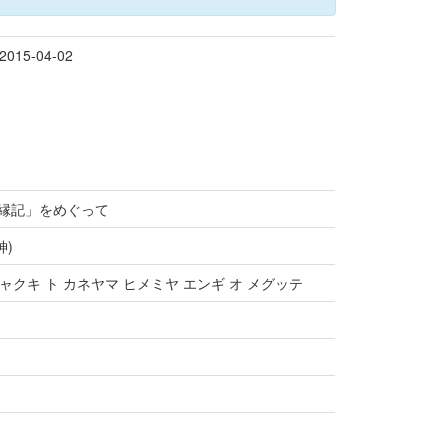
015-04-02
宮縁記」をめぐって
神)
ャクキ ト カネヤマ ヒメミヤ エンギ オ メグッテ