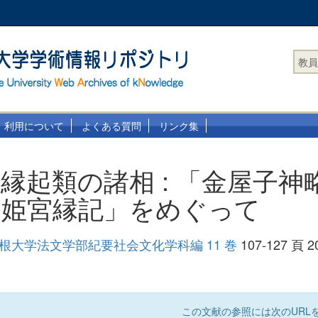
教員
利用について
よくある質問
リンク集
縁起類の諸相 : 「金屋子神
山姫宮縁記」をめぐって
島根大学法文学部紀要社会文化学科編 11 巻
107-127 頁 2
この文献の参照には次のURLを