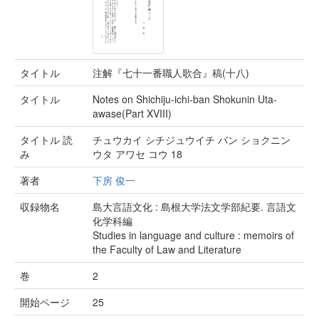
タイトル
注解『七十一番職人歌合』稿(十八)
タイトル
Notes on Shichiju-ichi-ban Shokunin Uta-
awase(Part XVIII)
タイトル 読
チュウカイ シチジュウイチ バン ショクニン
み
ウタ アワセ コウ 18
著者
下房 俊一
収録物名
島大言語文化 : 島根大学法文学部紀要. 言語文
化学科編
Studies in language and culture : memoirs of
the Faculty of Law and Literature
巻
2
開始ページ
25