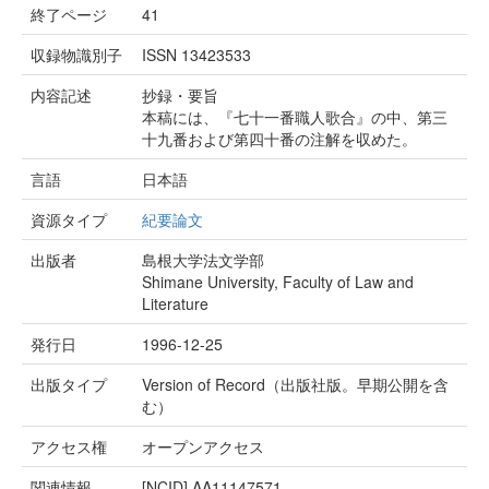
終了ページ
41
収録物識別子
ISSN 13423533
内容記述
抄録・要旨
本稿には、『七十一番職人歌合』の中、第三
十九番および第四十番の注解を収めた。
言語
日本語
資源タイプ
紀要論文
出版者
島根大学法文学部
Shimane University, Faculty of Law and
Literature
発行日
1996-12-25
出版タイプ
Version of Record（出版社版。早期公開を含
む）
アクセス権
オープンアクセス
関連情報
[NCID]
AA11147571