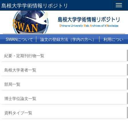
島根大学学術情報リポジトリ
Togg
navig
SWANについて
論文の登録方法（学内の方へ）
利用につい
て
よくある質問
リンク集
紀要・定期刊行物一覧
島根大学著者一覧
部局一覧
博士学位論文一覧
資料タイプ一覧