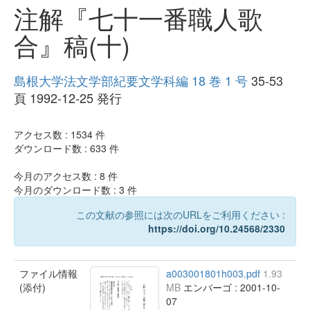
注解『七十一番職人歌
合』稿(十)
島根大学法文学部紀要文学科編 18 巻 1 号
35-53
頁 1992-12-25 発行
アクセス数 :
1534
件
ダウンロード数 :
633
件
今月のアクセス数 :
8
件
今月のダウンロード数 :
3
件
この文献の参照には次のURLをご利用ください :
https://doi.org/10.24568/2330
ファイル情報
a003001801h003.pdf
1.93
(添付)
MB
エンバーゴ : 2001-10-
07