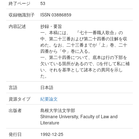
終了ページ
53
収録物識別子
ISSN 03886859
内容記述
抄録・要旨
一、本稿には、 『七十一番職人歌合』の
中、第二十三番および第二十四番の注解を収
めた。なお、二十三番までが「上」巻、二十
四番から「中」巻に入る。
一、第二十四番について、底本は行の下部を
欠いている箇所があるので、□を付して私に補
い、それを基準として諸本との異同を示し
た。
言語
日本語
資源タイプ
紀要論文
出版者
島根大学法文学部
Shimane University, Faculty of Law and
Literature
発行日
1992-12-25