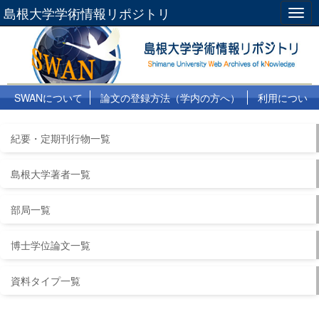
島根大学学術情報リポジトリ
Togg
navig
SWANについて
論文の登録方法（学内の方へ）
利用につい
て
よくある質問
リンク集
紀要・定期刊行物一覧
島根大学著者一覧
部局一覧
博士学位論文一覧
資料タイプ一覧