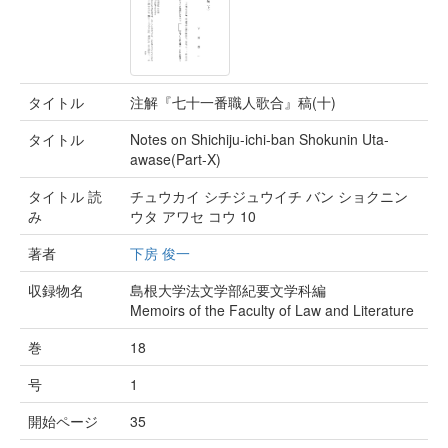
タイトル
注解『七十一番職人歌合』稿(十)
タイトル
Notes on Shichiju-ichi-ban Shokunin Uta-
awase(Part-X)
タイトル 読
チュウカイ シチジュウイチ バン ショクニン
み
ウタ アワセ コウ 10
著者
下房 俊一
収録物名
島根大学法文学部紀要文学科編
Memoirs of the Faculty of Law and Literature
巻
18
号
1
開始ページ
35