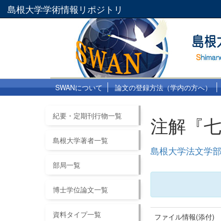
島根大学学術情報リポジトリ
SWANについて
論文の登録方法（学内の方へ）
紀要・定期刊行物一覧
注解『七
島根大学著者一覧
島根大学法文学部紀
部局一覧
博士学位論文一覧
資料タイプ一覧
ファイル情報(添付)