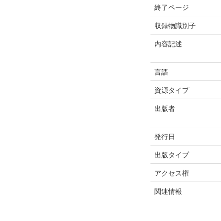
終了ページ
収録物識別子
内容記述
言語
資源タイプ
出版者
発行日
出版タイプ
アクセス権
関連情報