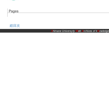
Pages
総目次
S
himane Universyty
W
eb
A
rchives of k
N
owledge