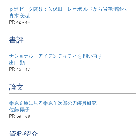
ｐ進ゼータ関数：久保田－レオポ ルドから岩澤理論へ
青木 美穂
PP. 42 - 44
書評
ナショナル・アイデンティティを 問い直す
出口 顕
PP. 45 - 47
論文
桑原文庫に見る桑原羊次郎の刀装具研究
佐藤 陽子
PP. 59 - 68
資料紹介