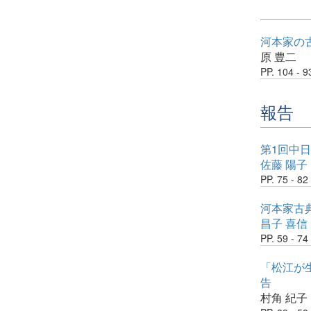
河本家の
原 豊二
PP. 104 - 9
報告
第1回中
佐藤 陽子
PP. 75 - 82
河本家古
昌子 喜信
PP. 59 - 74
「松江が
告
村角 紀子