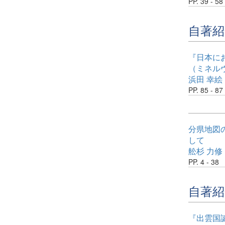
PP. 39 - 58
自著紹
『日本に
（ミネルヴ
浜田 幸絵
PP. 85 - 87
分県地図
して
舩杉 力修
PP. 4 - 38
自著紹
『出雲国誕