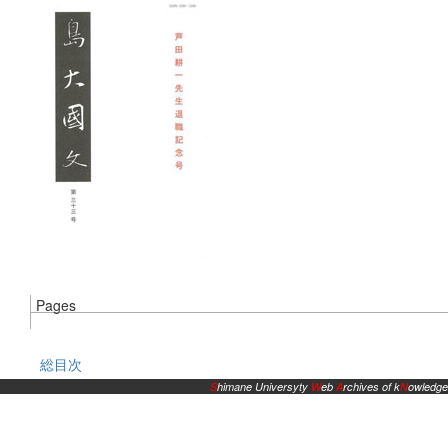
Pages
総目次
S
himane Universyty
W
eb
A
rchives of k
N
owledge