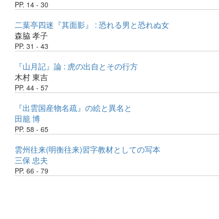
PP. 14 - 30
二葉亭四迷『其面影』 : 恐れる男と恐れぬ女
森脇 孝子
PP. 31 - 43
『山月記』論 : 虎の出自とその行方
木村 東吉
PP. 44 - 57
『出雲国産物名疏』の絵と異名と
田籠 博
PP. 58 - 65
雲州往来(明衡往来)習字教材としての写本
三保 忠夫
PP. 66 - 79