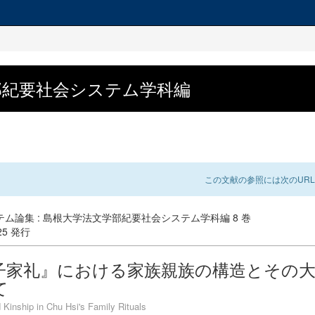
学部紀要社会システム学科編
この文献の参照には次のURL
ム論集 : 島根大学法文学部紀要社会システム学科編 8 巻
-25 発行
子家礼』における家族親族の構造とその
て
 Kinship in Chu Hsi's Family Rituals