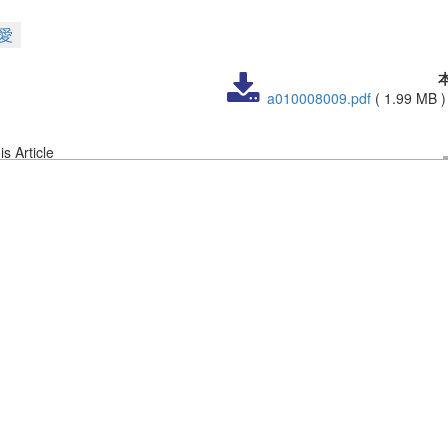
愛
a010008009.pdf
(
1.99 MB
s Article