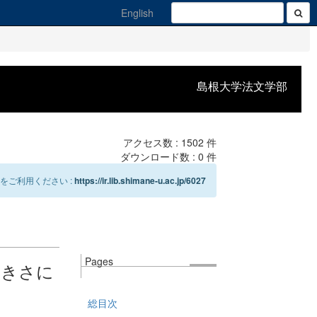
English
島根大学法文学部
アクセス数 :
1502
件
ダウンロード数 :
0
件
をご利用ください :
https://ir.lib.shimane-u.ac.jp/6027
Pages
大きさに
総目次