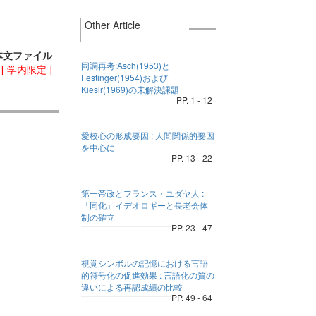
Other Article
本文ファイル
同調再考:Asch(1953)と
)
[ 学内限定 ]
Festinger(1954)および
Kieslr(1969)の未解決課題
PP. 1 - 12
愛校心の形成要因 : 人間関係的要因
を中心に
PP. 13 - 22
第一帝政とフランス・ユダヤ人 :
「同化」イデオロギーと長老会体
制の確立
PP. 23 - 47
視覚シンボルの記憶における言語
的符号化の促進効果 : 言語化の質の
違いによる再認成績の比較
PP. 49 - 64