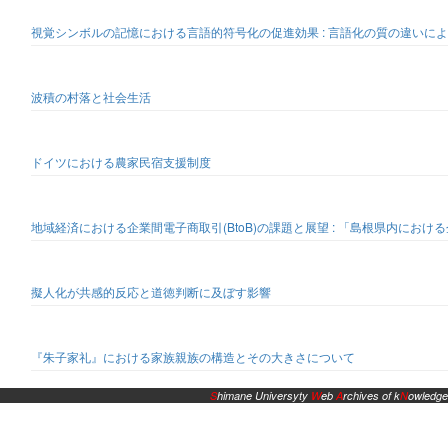
視覚シンボルの記憶における言語的符号化の促進効果 : 言語化の質の違いに
波積の村落と社会生活
ドイツにおける農家民宿支援制度
地域経済における企業間電子商取引(BtoB)の課題と展望 : 「島根県内における
擬人化が共感的反応と道徳判断に及ぼす影響
『朱子家礼』における家族親族の構造とその大きさについて
S
himane Universyty
W
eb
A
rchives of k
N
owledge