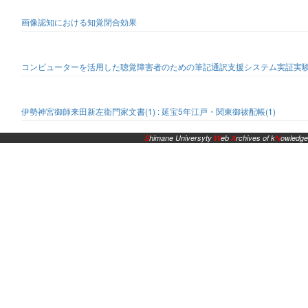
画像認知における知覚閉合効果
コンピューターを活用した聴覚障害者のための筆記通訳支援システム実証実
伊勢神宮御師来田新左衛門家文書(1) : 延宝5年江戸・関東御祓配帳(1)
S
himane Universyty
W
eb
A
rchives of k
N
owledge