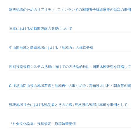
家族認識のためのリアリティ : フィンランドの国際養子縁組家族の母親の事
日本における短時間強雨の発現について
中山間地域と島嶼地域における『地域力』の構造分析
性別役割規範システム把握に向けての方法論的検討 : 国際比較研究を目指して
白滝鉱山閉山後の地域変遷と地域再生の取り組み : 高知県大川村・朝倉慧の
戦後地域社会における戦災者とその組織 : 島根県邑智郡川本町を事例として
『社会文化論集』投稿規定・原稿執筆要領