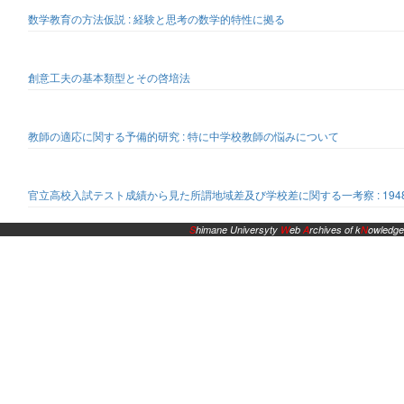
数学教育の方法仮説 : 経験と思考の数学的特性に拠る
創意工夫の基本類型とその啓培法
教師の適応に関する予備的研究 : 特に中学校教師の悩みについて
官立高校入試テスト成績から見た所謂地域差及び学校差に関する一考察 : 19
S
himane Universyty
W
eb
A
rchives of k
N
owledge