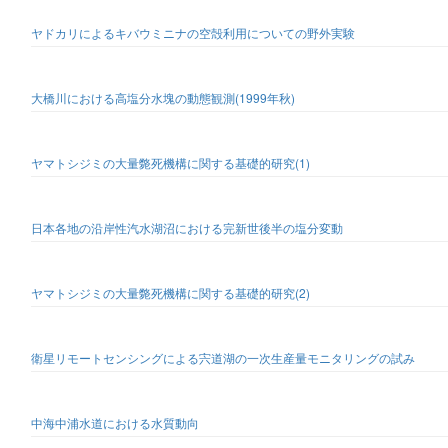
ヤドカリによるキバウミニナの空殻利用についての野外実験
大橋川における高塩分水塊の動態観測(1999年秋)
ヤマトシジミの大量斃死機構に関する基礎的研究(1)
日本各地の沿岸性汽水湖沼における完新世後半の塩分変動
ヤマトシジミの大量斃死機構に関する基礎的研究(2)
衛星リモートセンシングによる宍道湖の一次生産量モニタリングの試み
中海中浦水道における水質動向