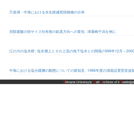
宍道湖・中海における水生絶滅危惧植物の分布
貝類遺骸の殻サイズ分布形の鉛直方向への変化 : 津屋崎干潟を例に
江の川の塩水楔 : 塩水溯上とその上流の地下塩水との関係(1999年12月～2000
中海における塩分躍層の動態についての新知見 : 1996年度の湖底設置型音
S
himane Universyty
W
eb
A
rchives of k
N
owledge