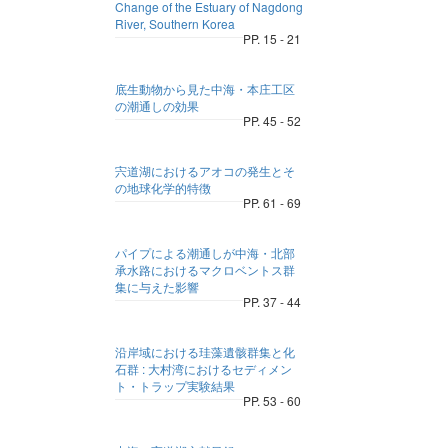
Change of the Estuary of Nagdong
River, Southern Korea
PP. 15 - 21
底生動物から見た中海・本庄工区
の潮通しの効果
PP. 45 - 52
宍道湖におけるアオコの発生とそ
の地球化学的特徴
PP. 61 - 69
パイプによる潮通しが中海・北部
承水路におけるマクロベントス群
集に与えた影響
PP. 37 - 44
沿岸域における珪藻遺骸群集と化
石群 : 大村湾におけるセディメン
ト・トラップ実験結果
PP. 53 - 60