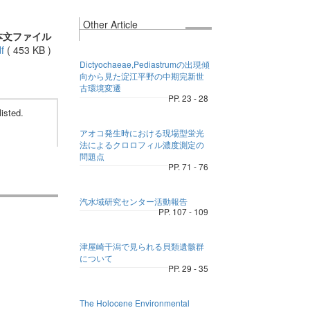
Other Article
本文ファイル
f
(
453 KB
)
Dictyochaeae,Pediastrumの出現傾
向から見た淀江平野の中期完新世
古環境変遷
PP. 23 - 28
isted.
アオコ発生時における現場型蛍光
法によるクロロフィル濃度測定の
問題点
PP. 71 - 76
汽水域研究センター活動報告
PP. 107 - 109
津屋崎干潟で見られる貝類遺骸群
について
PP. 29 - 35
The Holocene Environmental