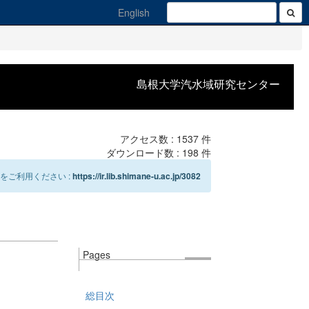
English
島根大学汽水域研究センター
アクセス数 :
1537
件
ダウンロード数 :
198
件
をご利用ください :
https://ir.lib.shimane-u.ac.jp/3082
Pages
総目次