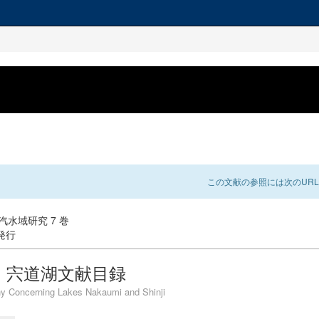
この文献の参照には次のURL
: 汽水域研究 7 巻
 発行
・宍道湖文献目録
hy Concerning Lakes Nakaumi and Shinji