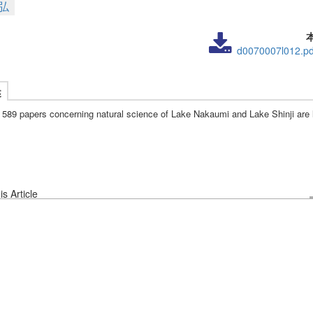
弘
d0070007l012.pd
述
 589 papers concerning natural science of Lake Nakaumi and Lake Shinji are l
s Article