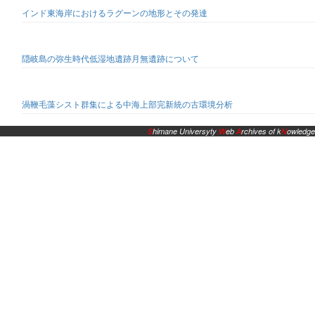
インド東海岸におけるラグーンの地形とその発達
隠岐島の弥生時代低湿地遺跡月無遺跡について
渦鞭毛藻シスト群集による中海上部完新統の古環境分析
S
himane Universyty
W
eb
A
rchives of k
N
owledge