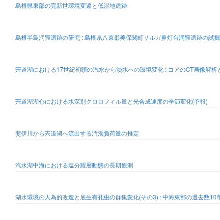
島根県東部の完新世環境変遷と低湿地遺跡
島根半島洞窟遺跡の研究 : 島根県八束郡美保関町サルガ鼻灯台洞窟遺跡の試
宍道湖における17世紀初頭の汽水から淡水への環境変化 : コアのCT画像解析
宍道湖湖心における水深別クロロフィル量と光合成速度の季節変化(予報)
斐伊川から宍道湖へ流出する汚濁負荷量の推定
汽水湖中海における塩分躍層動態の長期観測
湖水環境の人為的改造と底生有孔虫の群集変化(その3) : 中海東部の過去数1