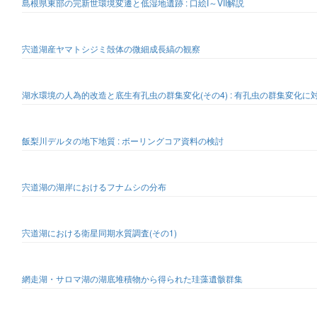
島根県東部の完新世環境変遷と低湿地遺跡 : 口絵I～VII解説
宍道湖産ヤマトシジミ殻体の微細成長縞の観察
湖水環境の人為的改造と底生有孔虫の群集変化(その4) : 有孔虫の群集変化に
飯梨川デルタの地下地質 : ボーリングコア資料の検討
宍道湖の湖岸におけるフナムシの分布
宍道湖における衛星同期水質調査(その1)
網走湖・サロマ湖の湖底堆積物から得られた珪藻遺骸群集