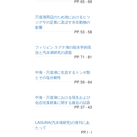
PP. 65 - 69
宍道湖周辺のため池におけるヒツ
ジグサの定着に及ぼす水生動物の
影響
PP. 53 - 58
フィリピン,ラグナ湖の陸水学的現
況と汽水湖研究の課題
PP. 71 - 81
中海・宍道湖に生息するトンボ類
とその塩分耐性
PP. 59 - 64
中海・宍道湖における現生および
化石珪藻群集に関する最近の話題
PP. 37 - 43
LAGUNA(汽水域研究)の発刊にあ
たって
PP. i - i