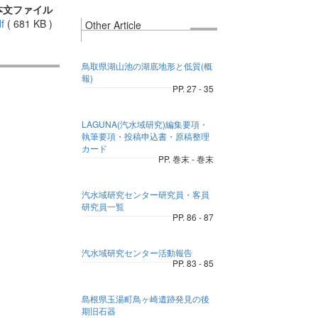
本文ファイル
f
(
681 KB
)
Other Article
鳥取県湖山池の湖底地形と低質(概
報)
PP. 27 - 35
LAGUNA(汽水域研究)編集要項・
執筆要項・投稿申込書・原稿整理
カード
PP. 巻末 - 巻末
汽水域研究センター研究員・客員
研究員一覧
PP. 86 - 87
汽水域研究センター活動報告
PP. 83 - 85
島根県玉湯町鳥ヶ崎遺跡発見の後
期旧石器