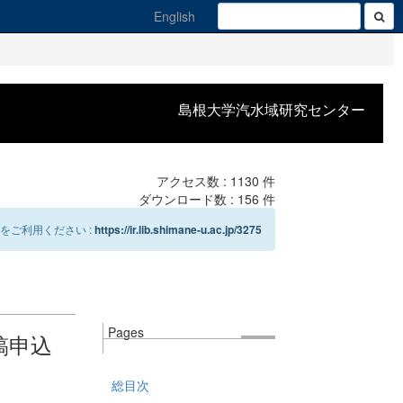
English
島根大学汽水域研究センター
アクセス数 :
1130
件
ダウンロード数 :
156
件
をご利用ください :
https://ir.lib.shimane-u.ac.jp/3275
Pages
稿申込
総目次