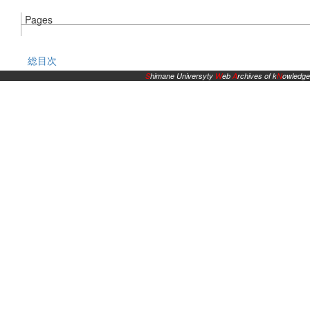
Pages
総目次
S
himane Universyty
W
eb
A
rchives of k
N
owledge