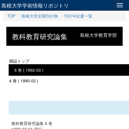
島根大学学術情報リポジトリ
Togg
navig
TOP
島根大学定期刊行物
刊行中紀要一覧
教科教育研究論集
島根大学教育学部
雑誌トップ
6 巻 ( 1992-03 )
4 巻 ( 1990-03 )
教科教育研究論集 6 巻