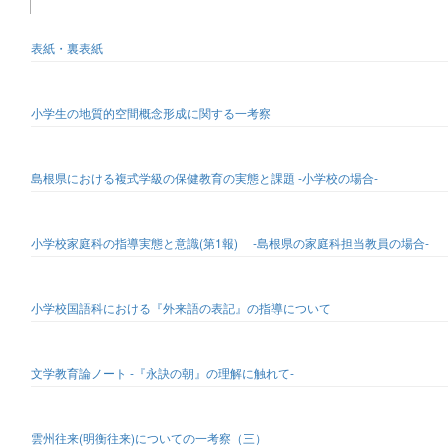
表紙・裏表紙
小学生の地質的空間概念形成に関する一考察
島根県における複式学級の保健教育の実態と課題 -小学校の場合-
小学校家庭科の指導実態と意識(第1報) -島根県の家庭科担当教員の場合-
小学校国語科における『外来語の表記』の指導について
文学教育論ノート -『永訣の朝』の理解に触れて-
雲州往来(明衡往来)についての一考察（三）