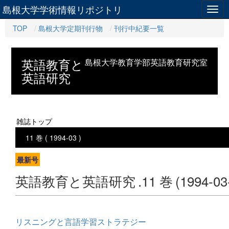
島根大学学術情報リポジトリ
Togg
navig
TOP
島根大学定期刊行物
刊行中紀要一覧
英語教育と
島根大学教育学部英語教育研究室
英語研究
雑誌トップ
11 巻 ( 1994-03 )
最新号
英語教育と英語研究
.11 巻
(1994-03
リスニングと言語学習ストラテジー