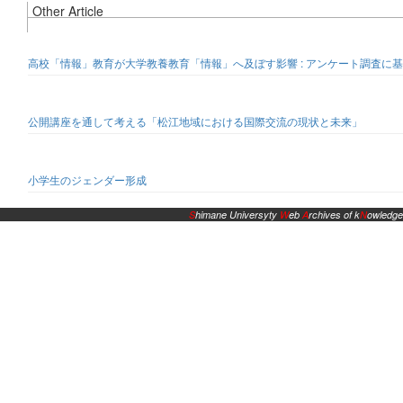
Other Article
高校「情報」教育が大学教養教育「情報」へ及ぼす影響 : アンケート調査に
公開講座を通して考える「松江地域における国際交流の現状と未来」
小学生のジェンダー形成
S
himane Universyty
W
eb
A
rchives of k
N
owledge