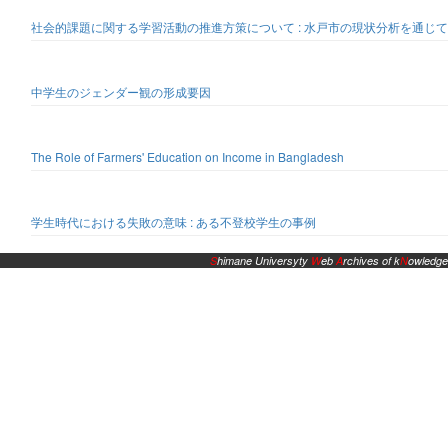
社会的課題に関する学習活動の推進方策について : 水戸市の現状分析を通じて
中学生のジェンダー観の形成要因
The Role of Farmers' Education on Income in Bangladesh
学生時代における失敗の意味 : ある不登校学生の事例
S
himane Universyty
W
eb
A
rchives of k
N
owledge