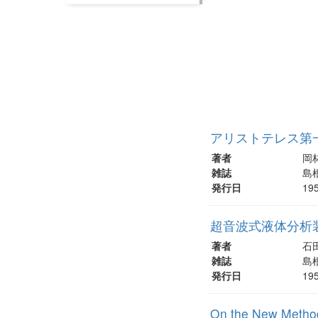
アリストテレス第一
著者
岡
雑誌
島根
発行日
19
超音波式液体分析
著者
石
雑誌
島根
発行日
19
On the New Method 