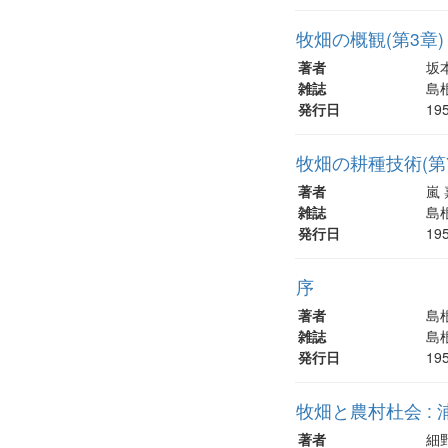
牧畑の概観(第3章)
著者
坂
雑誌
島根
発行日
19
牧畑の耕種技術(第
著者
嵐 
雑誌
島根
発行日
19
序
著者
島
雑誌
島根
発行日
19
牧畑と農村杜会 : 
著者
細