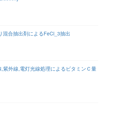
り混合抽出剤によるFeCl_3抽出
ン線,紫外線,電灯光線処理によるビタミンＣ量