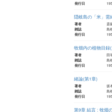
発行日
19
隠岐島の「米」需
著者
斎藤
雑誌
島根
発行日
19
牧畑内の植物目録(
著者
田
雑誌
島根
発行日
19
緒論(第1章)
著者
坂
雑誌
島根
発行日
19
第9章 結言 : 牧