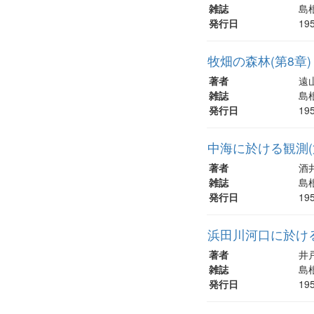
雑誌
島根
発行日
19
牧畑の森林(第8章)
著者
遠山
雑誌
島根
発行日
19
中海に於ける観測(
著者
酒井
雑誌
島根
発行日
19
浜田川河口に於け
著者
井戸
雑誌
島根
発行日
19