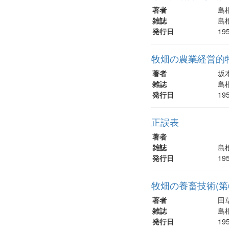
著者
島
雑誌
島根
発行日
19
牧畑の農業経営的特
著者
坂本
雑誌
島根
発行日
19
正誤表
著者
雑誌
島根
発行日
19
牧畑の養畜技術(第
著者
田草
雑誌
島根
発行日
19