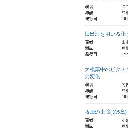
著者
長
雑誌
島根
発行日
19
抽出法を用いる化学分
著者
山
雑誌
島根
発行日
19
大根葉中のビタミン
の変化
著者
竹
雑誌
島根
発行日
19
牧畑の土壌(第5章)
著者
小柴
雑誌
島根