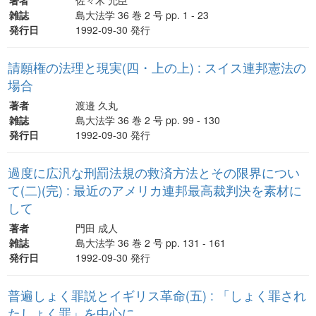
雑誌
島大法学 36 巻 2 号 pp. 1 - 23
発行日
1992-09-30 発行
請願権の法理と現実(四・上の上) : スイス連邦憲法の
場合
著者
渡邉 久丸
雑誌
島大法学 36 巻 2 号 pp. 99 - 130
発行日
1992-09-30 発行
過度に広汎な刑罰法規の救済方法とその限界につい
て(二)(完) : 最近のアメリカ連邦最高裁判決を素材に
して
著者
門田 成人
雑誌
島大法学 36 巻 2 号 pp. 131 - 161
発行日
1992-09-30 発行
普遍しょく罪説とイギリス革命(五) : 「しょく罪され
たしょく罪」を中心に