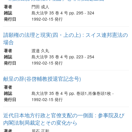
著者
門田 成人
雑誌
島大法学 35 巻 4 号 pp. 295 - 324
発行日
1992-02-15 発行
請願権の法理と現実(四・上の上) : スイス連邦憲法の
場合
著者
渡邉 久丸
雑誌
島大法学 35 巻 4 号 pp. 223 - 254
発行日
1992-02-15 発行
献呈の辞(谷啓輔教授退官記念号)
著者
雑誌
島大法学 35 巻 4 号 pp. 巻頭1,肖像巻頭1枚 -
発行日
1992-02-15 発行
近代日本地方行政と官僚支配の一側面 : 参事院及び
内閣法制局裁定とその変化から
著者
居石 正和