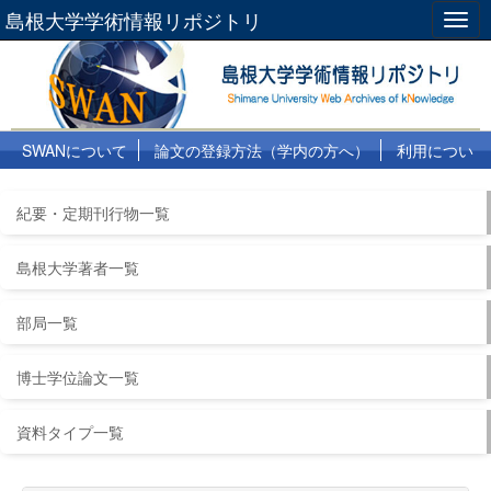
島根大学学術情報リポジトリ
Togg
navig
SWANについて
論文の登録方法（学内の方へ）
利用につい
て
よくある質問
リンク集
紀要・定期刊行物一覧
島根大学著者一覧
部局一覧
博士学位論文一覧
資料タイプ一覧