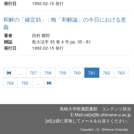
発行日
1992-02-15 発行
和解の「確定効」 : 梅「和解論」の今日における意
義
著者
田村 耀郎
雑誌
島大法学 35 巻 4 号 pp. 35 - 81
発行日
1992-02-15 発行
...
757
758
759
760
761
762
763
764
765
...
島根大学附属図書館 コンテンツ担当
E-Mail:cat[at]lib.shimane-u.ac.jp
[at]は@に変換してメールをお送りください。
Copyright（C）Shimane University