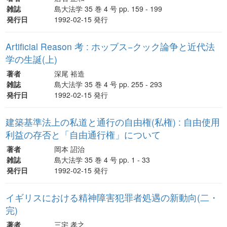
雑誌
島大法学 35 巻 4 号 pp. 159 - 199
発行日
1992-02-15 発行
Artificial Reason 考 : ホッブス−クック論争と近代法
学の生誕(上)
著者
深尾 裕造
雑誌
島大法学 35 巻 4 号 pp. 255 - 293
発行日
1992-02-15 発行
建築基準法上の私道と通行の自由権(私権) : 自由使用
利益の存否と「自由通行権」について
著者
岡本 詔治
雑誌
島大法学 35 巻 4 号 pp. 1 - 33
発行日
1992-02-15 発行
イギリスにおける精神障害犯罪者処遇の新動向(二・
完)
著者
三宅 孝之