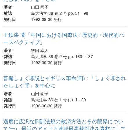
著者
山田 園子
雑誌
島大法学 36 巻 2 号 pp. 51 - 98
発行日
1992-09-30 発行
王鉄崖 著「中国における国際法 : 歴史的・現代的パ
ースペクティブ」
著者
牧田 幸人
雑誌
島大法学 36 巻 2 号 pp. 163 - 187
発行日
1992-09-30 発行
普遍しょく罪説とイギリス革命(四) : 「しょく罪され
たしょく罪」を中心に
著者
山田 園子
雑誌
島大法学 36 巻 1 号 pp. 1 - 20
発行日
1992-06-30 発行
過度に広汎な刑罰法規の救済方法とその限界につい
て(一) : 最近のアメリカ連邦最高裁判決を素材にして