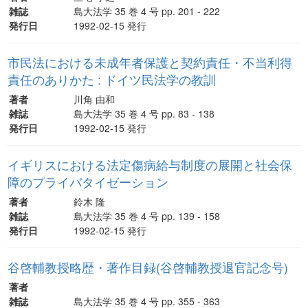
雑誌
島大法学 35 巻 4 号 pp. 201 - 222
発行日
1992-02-15 発行
市民法における未成年者保護と契約責任・不当利得
責任のありかた : ドイツ民法学の教訓
著者
川角 由和
雑誌
島大法学 35 巻 4 号 pp. 83 - 138
発行日
1992-02-15 発行
イギリスにおける法定傷病給与制度の展開と社会保
障のプライバタイゼーション
著者
鈴木 隆
雑誌
島大法学 35 巻 4 号 pp. 139 - 158
発行日
1992-02-15 発行
谷啓輔教授略歴・著作目録(谷啓輔教授退官記念号)
著者
雑誌
島大法学 35 巻 4 号 pp. 355 - 363