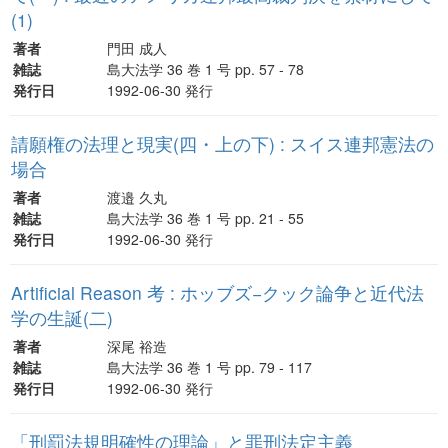
(1)
著者
門田 成人
雑誌
島大法学 36 巻 1 号 pp. 57 - 78
発行日
1992-06-30 発行
請願権の法理と現実(四・上の下) : スイス連邦憲法の
場合
著者
渡邉 久丸
雑誌
島大法学 36 巻 1 号 pp. 21 - 55
発行日
1992-06-30 発行
Artificial Reason 考 : ホッブズ−クック論争と近代法
学の生誕(二)
著者
深尾 裕造
雑誌
島大法学 36 巻 1 号 pp. 79 - 117
発行日
1992-06-30 発行
「刑罰法規明確性の理論」と罪刑法定主義