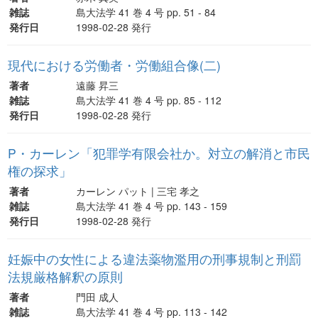
雑誌
島大法学 41 巻 4 号 pp. 51 - 84
発行日
1998-02-28 発行
現代における労働者・労働組合像(二)
著者
遠藤 昇三
雑誌
島大法学 41 巻 4 号 pp. 85 - 112
発行日
1998-02-28 発行
P・カーレン「犯罪学有限会社か。対立の解消と市民
権の探求」
著者
カーレン パット | 三宅 孝之
雑誌
島大法学 41 巻 4 号 pp. 143 - 159
発行日
1998-02-28 発行
妊娠中の女性による違法薬物濫用の刑事規制と刑罰
法規厳格解釈の原則
著者
門田 成人
雑誌
島大法学 41 巻 4 号 pp. 113 - 142