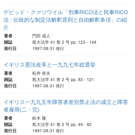
デビッド・クァツワイル「刑事RICO法と民事RICO
法 : 伝統的な制定法解釈原則と自由解釈条項」の紹
介
著者
門田 成人
雑誌
島大法学 41 巻 2 号 pp. 123 - 144
発行日
1997-08-31 発行
イギリス憲法改革と一九九七年総選挙
著者
松井 幸夫
雑誌
島大法学 41 巻 2 号 pp. 83 - 121
発行日
1997-08-31 発行
イギリス一九九五年障害者差別禁止法の成立と障害
者雇用(二・完)
著者
鈴木 隆
雑誌
島大法学 41 巻 2 号 pp. 49 - 82
発行日
1997-08-31 発行