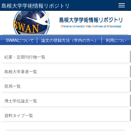
島根大学学術情報リポジトリ
Togg
navig
SWANについて
論文の登録方法（学内の方へ）
利用につい
て
よくある質問
リンク集
紀要・定期刊行物一覧
島根大学著者一覧
部局一覧
博士学位論文一覧
資料タイプ一覧