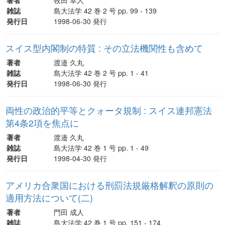
雑誌
島大法学 42 巻 2 号 pp. 99 - 139
発行日
1998-06-30 発行
スイス型内閣制の特質 : その立法機関性も含めて
著者
渡邉 久丸
雑誌
島大法学 42 巻 2 号 pp. 1 - 41
発行日
1998-06-30 発行
両性の政治的平等とクォータ規制 : スイス連邦憲法
第4条2項を焦点に
著者
渡邉 久丸
雑誌
島大法学 42 巻 1 号 pp. 1 - 49
発行日
1998-04-30 発行
アメリカ合衆国における刑罰法規厳格解釈の原則の
適用方法について(二)
著者
門田 成人
雑誌
島大法学 42 巻 1 号 pp. 151 - 174