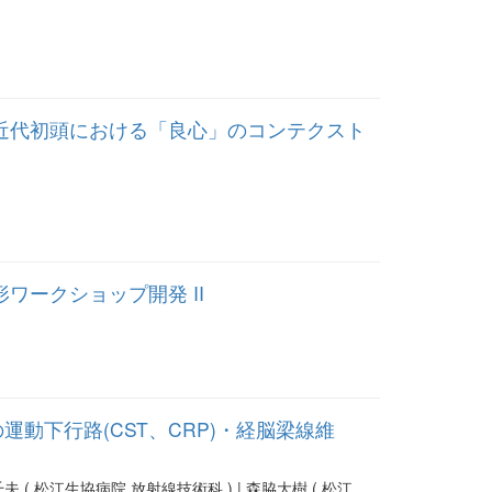
 近代初頭における「良心」のコンテクスト
ワークショップ開発 II
動下行路(CST、CRP)・経脳梁線維
夫 ( 松江生協病院 放射線技術科 ) | 森脇大樹 ( 松江