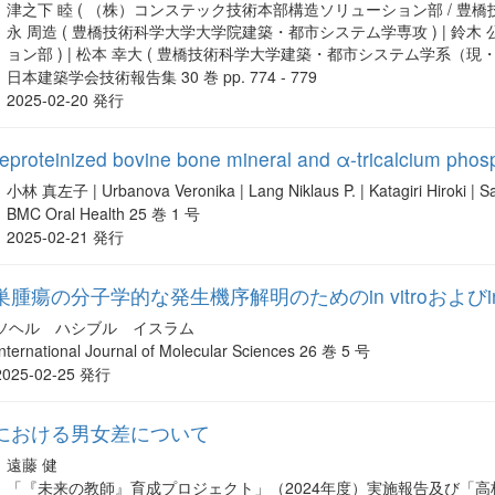
津之下 睦 ( （株）コンステック技術本部構造ソリューション部 / 豊橋
永 周造 ( 豊橋技術科学大学大学院建築・都市システム学専攻 ) | 鈴
ョン部 ) | 松本 幸大 ( 豊橋技術科学大学建築・都市システム学系（
日本建築学会技術報告集 30 巻 pp. 774 - 779
2025-02-20 発行
proteinized bovine bone mineral and α-tricalcium phosph
小林 真左子 | Urbanova Veronika | Lang Niklaus P. | Katagiri Hiroki | Sa
BMC Oral Health 25 巻 1 号
2025-02-21 発行
瘍の分子学的な発生機序解明のためのin vitroおよびin
ソヘル ハシブル イスラム
International Journal of Molecular Sciences 26 巻 5 号
2025-02-25 発行
における男女差について
遠藤 健
「『未来の教師』育成プロジェクト」（2024年度）実施報告及び「