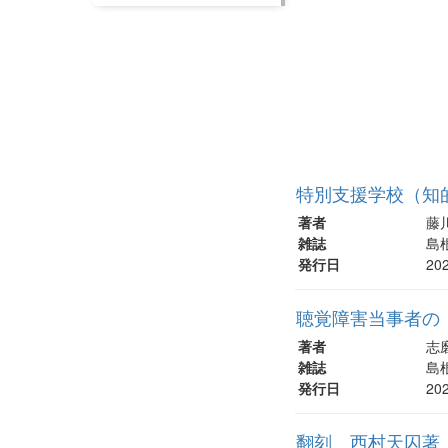
特別支援学校（知
著者
藤川
雑誌
島根
発行日
20
聴覚障害当事者の
著者
志磨
雑誌
島根
発行日
20
翻刻 西村天囚著