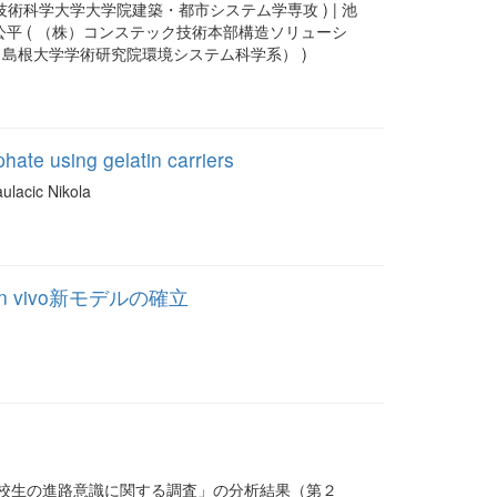
技術科学大学大学院建築・都市システム学専攻 ) | 池
木 公平 ( （株）コンステック技術本部構造ソリューシ
現・島根大学学術研究院環境システム科学系） )
ate using gelatin carriers
ulacic Nikola
 vivo新モデルの確立
高校生の進路意識に関する調査」の分析結果（第２