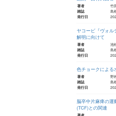
著者
竹
雑誌
島根
発行日
20
ヤコービ『ヴォル
解明に向けて
著者
池
雑誌
島根
発行日
20
色チョークによる水
著者
野村
雑誌
島根
発行日
20
脳卒中片麻痺の運動
(TCF)との関連
著者