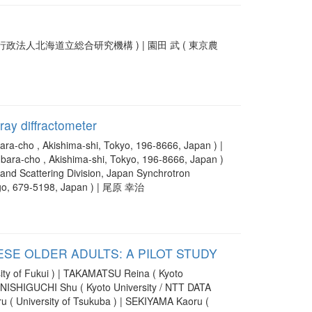
方独立行政法人北海道立総合研究機構 ) | 園田 武 ( 東京農
ray diffractometer
bara-cho , Akishima-shi, Tokyo, 196-8666, Japan ) |
ubara-cho , Akishima-shi, Tokyo, 196-8666, Japan )
nd Scattering Division, Japan Synchrotron
yogo, 679-5198, Japan ) | 尾原 幸治
SE OLDER ADULTS: A PILOT STUDY
ity of Fukui ) | TAKAMATSU Reina ( Kyoto
 | NISHIGUCHI Shu ( Kyoto University / NTT DATA
University of Tsukuba ) | SEKIYAMA Kaoru (