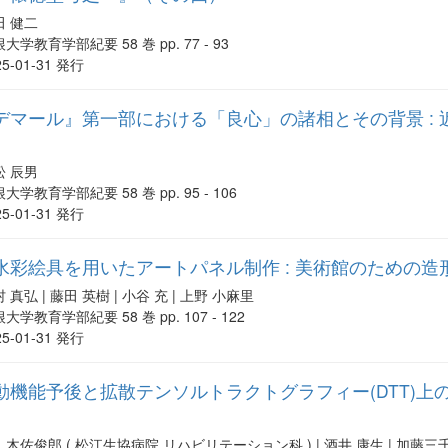
田 健二
大学教育学部紀要 58 巻 pp. 77 - 93
25-01-31 発行
デマール』第一部における「良心」の諸相とその背景 :
松 辰男
大学教育学部紀要 58 巻 pp. 95 - 106
25-01-31 発行
彩絵具を用いたアートパネル制作 : 美術館のための造形
 真弘 | 藤田 英樹 | 小谷 充 | 上野 小麻里
大学教育学部紀要 58 巻 pp. 107 - 122
25-01-31 発行
機能予後と拡散テンソルトラクトグラフィー(DTT)上の運
木佐俊郎 ( 松江生協病院 リハビリテーション科 ) | 酒井 康生 | 加藤三千