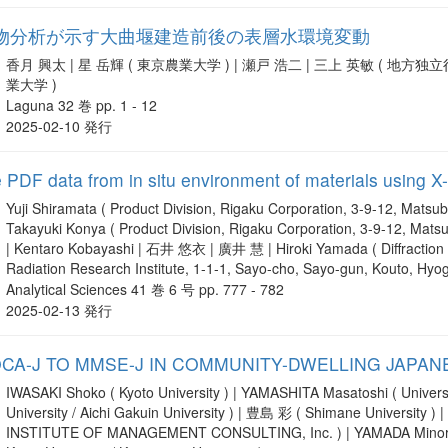
物分析が示す大曲堰建造前後の表層水環境変動
香月 興太 | 星 岳輝 ( 東京農業大学 ) | 瀬戸 浩二 | 三上 英敏 ( 地
業大学 )
Laguna 32 巻 pp. 1 - 12
2025-02-10 発行
 PDF data from in situ environment of materials using X-
Yuji Shiramata ( Product Division, Rigaku Corporation, 3-9-12, Matsu
Takayuki Konya ( Product Division, Rigaku Corporation, 3-9-12, Mats
| Kentaro Kobayashi | 石井 悠衣 | 廣井 慧 | Hiroki Yamada ( Diffraction a
Radiation Research Institute, 1-1-1, Sayo-cho, Sayo-gun, Kouto, H
Analytical Sciences 41 巻 6 号 pp. 777 - 782
2025-02-13 発行
A-J TO MMSE-J IN COMMUNITY-DWELLING JAPANE
IWASAKI Shoko ( Kyoto University ) | YAMASHITA Masatoshi ( Univers
University / Aichi Gakuin University ) | 豊島 彩 ( Shimane University )
INSTITUTE OF MANAGEMENT CONSULTING, Inc. ) | YAMADA Minoru ( 