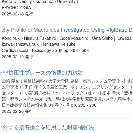
Kyoto University / Kumamoto University )
PSYCHOLOGIA
2025-02-18 発行
icity Profile of Macrolides Investigated Using VigiBase
Kono Yuki | Niimura Takahiro | Goda Mitsuhiro | Ueta Shiho | Kawada K
Izawa-Ishizawa Yuki | Ishizawa Keisuke
Cardiovascular Toxicology 25 巻 pp. 498 - 506
2025-02-19 発行
た非抗圧性ブレースの衝撃加力試験
山崎 陽祐 ( 豊橋技術科学大学大学院 建築・都市システム学専攻 ) | 
ム学専攻 ) | 田口 孝 ( 矢作建設工業（株）エンジニアリングセンター 
センター ) | 小宮 巌 ( 福井ファイバーテック（株） ) | 松本 幸大
築・都市システム学系（現・島根大学学術研究院環境システム科学系）
日本建築学会技術報告集 31 巻 77 号 pp. 282 - 286
2025-02-20 発行
に対する接着接合を応用した耐震補強法