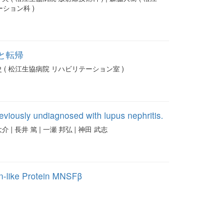
ーション科 )
と転帰
丈史 ( 松江生協病院 リハビリテーション室 )
eviously undiagnosed with lupus nephritis.
 新野 大介 | 長井 篤 | 一瀬 邦弘 | 神田 武志
in-like Protein MNSFβ