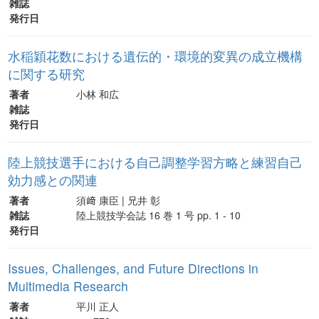
雑誌
発行日
水稲穎花数における遺伝的・環境的変異の成立機構
に関する研究
著者
小林 和広
雑誌
発行日
陸上競技選手における自己調整学習方略と練習自己
効力感との関連
著者
須﨑 康臣 | 兄井 彰
雑誌
陸上競技学会誌 16 巻 1 号 pp. 1 - 10
発行日
Issues, Challenges, and Future Directions in
Multimedia Research
著者
平川 正人