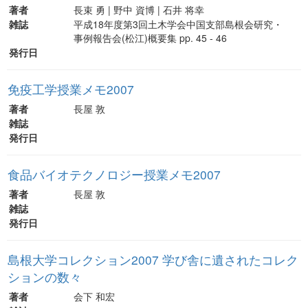
著者
長束 勇 | 野中 資博 | 石井 将幸
雑誌
平成18年度第3回土木学会中国支部島根会研究・
事例報告会(松江)概要集 pp. 45 - 46
発行日
免疫工学授業メモ2007
著者
長屋 敦
雑誌
発行日
食品バイオテクノロジー授業メモ2007
著者
長屋 敦
雑誌
発行日
島根大学コレクション2007 学び舎に遺されたコレク
ションの数々
著者
会下 和宏