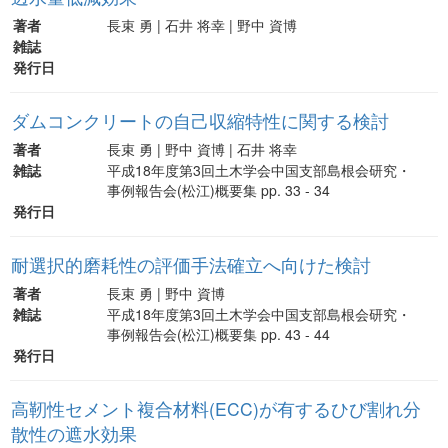
著者
長束 勇 | 石井 将幸 | 野中 資博
雑誌
発行日
ダムコンクリートの自己収縮特性に関する検討
著者
長束 勇 | 野中 資博 | 石井 将幸
雑誌
平成18年度第3回土木学会中国支部島根会研究・
事例報告会(松江)概要集 pp. 33 - 34
発行日
耐選択的磨耗性の評価手法確立へ向けた検討
著者
長束 勇 | 野中 資博
雑誌
平成18年度第3回土木学会中国支部島根会研究・
事例報告会(松江)概要集 pp. 43 - 44
発行日
高靭性セメント複合材料(ECC)が有するひび割れ分
散性の遮水効果