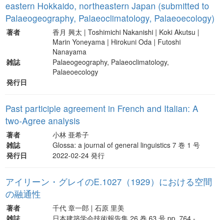
eastern Hokkaido, northeastern Japan (submitted to
Palaeogeography, Palaeoclimatology, Palaeoecology)
著者
香月 興太 | Toshimichi Nakanishi | Koki Akutsu |
Marin Yoneyama | Hirokuni Oda | Futoshi
Nanayama
雑誌
Palaeogeography, Palaeoclimatology,
Palaeoecology
発行日
Past participle agreement in French and Italian: A
two-Agree analysis
著者
小林 亜希子
雑誌
Glossa: a journal of general linguistics 7 巻 1 号
発行日
2022-02-24 発行
アイリーン・グレイのE.1027（1929）における空間
の融通性
著者
千代 章一郎 | 石原 里美
雑誌
日本建築学会技術報告集 26 巻 63 号 pp. 764 -