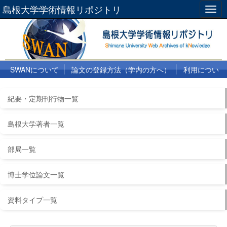
島根大学学術情報リポジトリ
Togg
navig
SWANについて
論文の登録方法（学内の方へ）
利用につい
て
よくある質問
リンク集
紀要・定期刊行物一覧
島根大学著者一覧
部局一覧
博士学位論文一覧
資料タイプ一覧