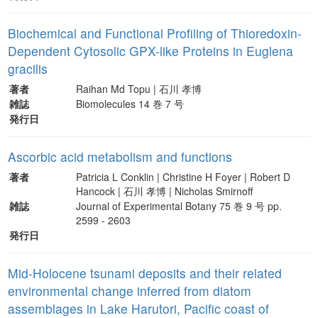
Biochemical and Functional Profiling of Thioredoxin-
Dependent Cytosolic GPX-like Proteins in Euglena
gracilis
著者
Raihan Md Topu | 石川 孝博
雑誌
Biomolecules 14 巻 7 号
発行日
Ascorbic acid metabolism and functions
著者
Patricia L Conklin | Christine H Foyer | Robert D
Hancock | 石川 孝博 | Nicholas Smirnoff
雑誌
Journal of Experimental Botany 75 巻 9 号 pp.
2599 - 2603
発行日
Mid-Holocene tsunami deposits and their related
environmental change inferred from diatom
assemblages in Lake Harutori, Pacific coast of