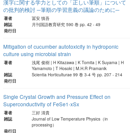
漢字に関する学力としての「正しい筆順」について
の批判的検討 ─筆順の学習意義の議論のために─
著者
冨安 慎吾
雑誌
月刊国語教育研究 590 巻 pp. 42 - 49
発行日
Mitigation of cucumber autotoxicity in hydroponic
culture using microbial strain
著者
浅尾 俊樹 | H Kitazawa | K Tomita | K Suyama | H
Yamamoto | T Hosoki | M.H.R Pramanik
雑誌
Scientia Horticulturae 99 巻 3-4 号 pp. 207 - 214
発行日
Single Crystal Growth and Pressure Effect on
Superconductivity of FeSe1-xSx
著者
三好 清貴
雑誌
Journal of Low Temperature Physics（in
processing）
発行日