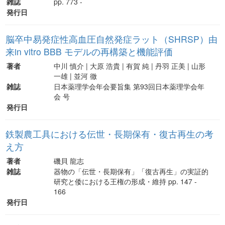
雑誌
pp. 773 -
発行日
脳卒中易発症性高血圧自然発症ラット（SHRSP）由
来in vitro BBB モデルの再構築と機能評価
著者
中川 慎介 | 大原 浩貴 | 有賀 純 | 丹羽 正美 | 山形
一雄 | 並河 徹
雑誌
日本薬理学会年会要旨集 第93回日本薬理学会年
会 号
発行日
鉄製農工具における伝世・長期保有・復古再生の考
え方
著者
磯貝 龍志
雑誌
器物の「伝世・長期保有」「復古再生」の実証的
研究と倭における王権の形成・維持 pp. 147 -
166
発行日