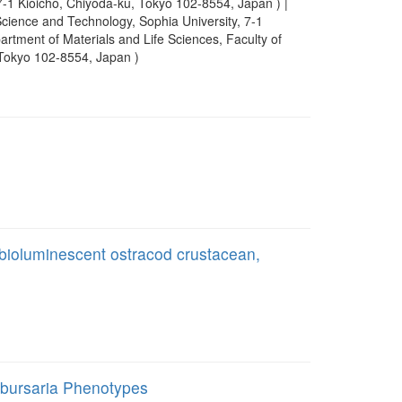
 7-1 Kioicho, Chiyoda-ku, Tokyo 102-8554, Japan ) |
Science and Technology, Sophia University, 7-1
rtment of Materials and Life Sciences, Faculty of
 Tokyo 102-8554, Japan )
 bioluminescent ostracod crustacean,
m bursaria Phenotypes