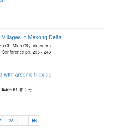
m Villages in Mekong Delta
hi Minh City, Vietnam )
re Conference pp. 235 - 246
 with arsenic trioxide
Medicine 61 巻 4 号
7
28
...