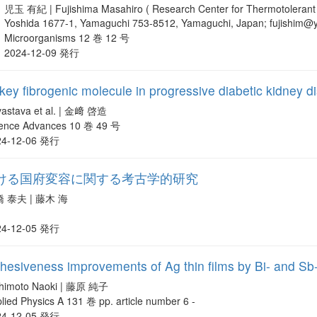
児玉 有紀 | Fujishima Masahiro ( Research Center for Thermotolerant M
Yoshida 1677-1, Yamaguchi 753-8512, Yamaguchi, Japan; fujishim@y
Microorganisms 12 巻 12 号
2024-12-09 発行
 key fibrogenic molecule in progressive diabetic kidney d
vastava et al. | 金﨑 啓造
ience Advances 10 巻 49 号
24-12-06 発行
ける国府変容に関する考古学的研究
 泰夫 | 藤木 海
24-12-05 発行
adhesiveness improvements of Ag thin films by Bi- and Sb
shimoto Naoki | 藤原 純子
lied Physics A 131 巻 pp. article number 6 -
24-12-05 発行