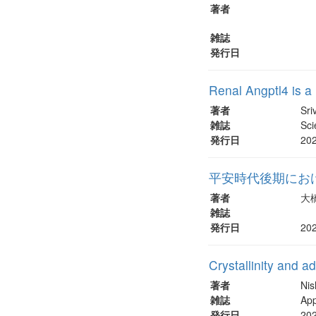
著者
雑誌
発行日
Renal Angptl4 is a
著者
Sri
雑誌
Sc
発行日
20
平安時代後期にお
著者
大橋
雑誌
発行日
20
Crystallinity and 
著者
Ni
雑誌
App
発行日
20