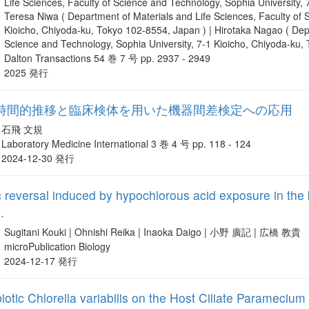
Life Sciences, Faculty of Science and Technology, Sophia University,
Teresa Niwa ( Department of Materials and Life Sciences, Faculty of 
Kioicho, Chiyoda-ku, Tokyo 102-8554, Japan ) | Hirotaka Nagao ( Depa
Science and Technology, Sophia University, 7-1 Kioicho, Chiyoda-ku,
Dalton Transactions 54 巻 7 号 pp. 2937 - 2949
2025 発行
時間的推移と臨床検体を用いた機器間差検定への応用
石飛 文規
Laboratory Medicine International 3 巻 4 号 pp. 118 - 124
2024-12-30 発行
 reversal induced by hypochlorous acid exposure in the
.
Sugitani Kouki | Ohnishi Reika | Inaoka Daigo | 小野 廣記 | 広橋 教貴
microPublication Biology
2024-12-17 発行
iotic Chlorella variabilis on the Host Ciliate Parameciu