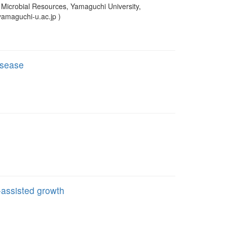
icrobial Resources, Yamaguchi University,
amaguchi-u.ac.jp )
isease
-assisted growth