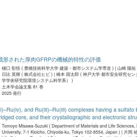
成形された厚肉GFRPの機械的特性の評価
樋口 彰悟 ( 豊橋技術科学大学 建築・都市システム学専攻 ) | 山崎 陽祐
日比 英輝 ( 株式会社ヒビ ) | 橋本 国太郎 ( 神戸大学 都市安全研究セ
学学術研究院環境システム科学系） )
土木学会論文集 81 巻
2025 発行
ii)–Ru(iv), and Ru(iii)–Ru(iii) complexes having a sulfato
idged core, and their crystallographic and electronic str
Tomoyo Misawa-Suzuki ( Department of Materials and Life Sciences, 
University, 7-1 Kioicho, Chiyoda-ku, Tokyo 102-8554, Japan ) | 片岡 