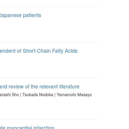
Japanese patients
pendent of Short-Chain Fatty Acids
 review of the relevant literature
garashi Sho | Tsukada Nodoka | Yamamoto Masayo
te myocardial infarction