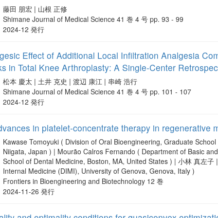
藤田 朋宏 | 山根 正修
Shimane Journal of Medical Science 41 巻 4 号 pp. 93 - 99
2024-12 発行
gesic Effect of Additional Local Infiltration Analgesia
ks in Total Knee Arthroplasty: A Single-Center Retrospec
松本 慶太 | 土井 克史 | 渡辺 康江 | 串崎 浩行
Shimane Journal of Medical Science 41 巻 4 号 pp. 101 - 107
2024-12 発行
dvances in platelet-concentrate therapy in regenerative 
Kawase Tomoyuki ( Division of Oral Bioengineering, Graduate School o
Niigata, Japan ) | Mourão Calros Fernando ( Department of Basic and C
School of Dental Medicine, Boston, MA, United States ) | 小林 真左子 
Internal Medicine (DIMI), University of Genova, Genova, Italy )
Frontiers in Bioengineering and Biotechnology 12 巻
2024-11-26 発行
lity and optimality conditions for quasiconvex optimizat