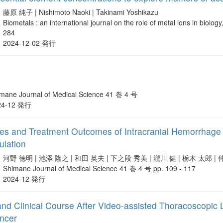
藤原 純子 | Nishimoto Naoki | Takinami Yoshikazu
Biometals : an international journal on the role of metal ions in biol
284
2024-12-02 発行
mane Journal of Medical Science 41 巻 4 号
24-12 発行
ures and Treatment Outcomes of Intracranial Hemorrhag
ulation
河野 徳明 | 池添 隆之 | 和田 英夫 | 下之段 秀美 | 瀧川 健 | 栃木 太郎 | 
Shimane Journal of Medical Science 41 巻 4 号 pp. 109 - 117
2024-12 発行
and Clinical Course After Video-assisted Thoracoscopic 
ancer