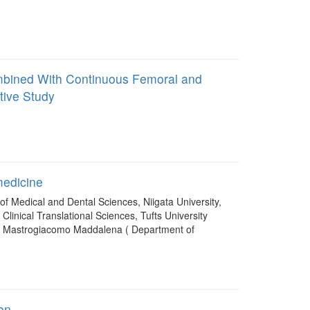
 Combined With Continuous Femoral and
tive Study
medicine
f Medical and Dental Sciences, Niigata University,
linical Translational Sciences, Tufts University
| Mastrogiacomo Maddalena ( Department of
ion