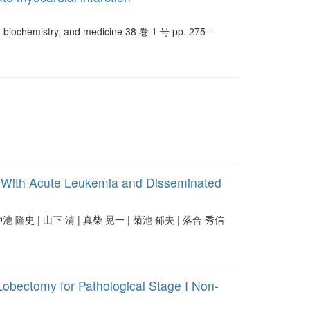
ogy, biochemistry, and medicine 38 巻 1 号 pp. 275 -
e With Acute Leukemia and Disseminated
仲池 隆史 | 山下 清 | 真柴 晃一 | 菊池 郁夫 | 落合 秀信
Lobectomy for Pathological Stage I Non-