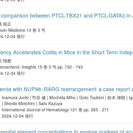
al comparison between PTCL-TBX21 and PTCL-GATA3 in 
崎 裕正
ncer Medicine 13 巻 3 号
24-12-04 発行
iency Accelerates Colitis in Mice in the Short Term Inde
田 翔磨
troenterol. Insights 15 巻 3 号 pp. 730 - 743
24-12-04 発行
emia with NUP98::RARG rearrangement: a case report and
Inamura Junki | 竹谷 健 | Mochida Miho | Goto Tsukimi | 鈴木 律朗 | I
| Shindo Motohiro | Sato Kazuya
International Journal of Hematology 121 巻 pp. 265 - 271
2024-12-04 発行
sential element concentrations to explore markers of acu