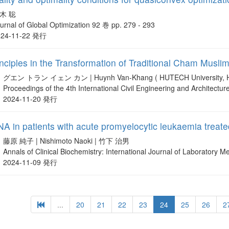
木 聡
urnal of Global Optimization 92 巻 pp. 279 - 293
024-11-22 発行
nciples in the Transformation of Traditional Cham Musli
グエン トラン イェン カン | Huynh Van-Khang ( HUTECH University, Ho C
Proceedings of the 4th International Civil Engineering and Architectu
2024-11-20 発行
A in patients with acute promyelocytic leukaemia treated
藤原 純子 | Nishimoto Naoki | 竹下 治男
Annals of Clinical Biochemistry: International Journal of Laboratory 
2024-11-09 発行
...
20
21
22
23
24
25
26
2