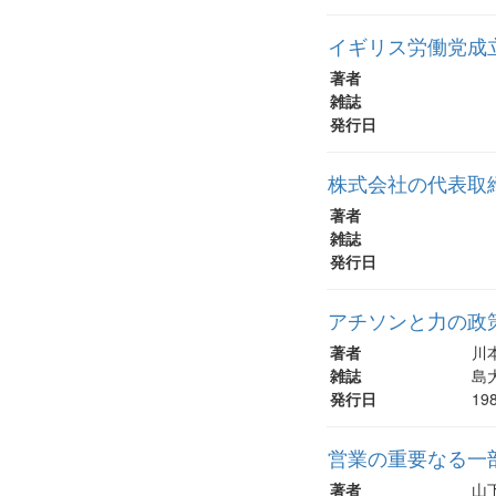
イギリス労働党成
著者
雑誌
発行日
株式会社の代表取締
著者
雑誌
発行日
アチソンと力の政策 : 
著者
川
雑誌
島大
発行日
19
営業の重要なる一
著者
山