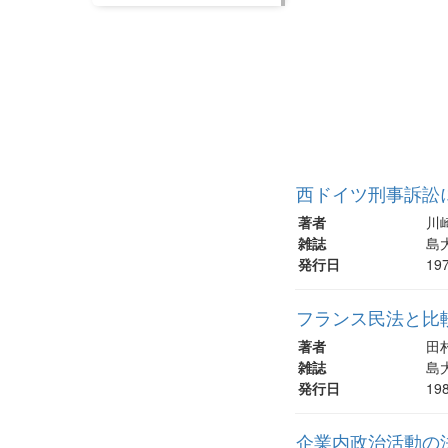
西ドイツ刑事訴訟
著者
川
雑誌
島大
発行日
19
フランス民法と比
著者
田
雑誌
島大
発行日
19
企業内政治活動の