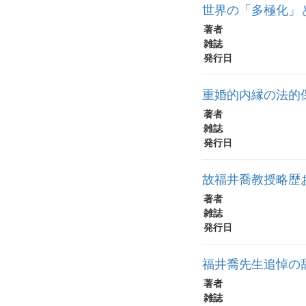
世界の「多極化」
著者
雑誌
発行日
重婚的内縁の法的保
著者
雑誌
発行日
故福井喬教授略歴
著者
雑誌
発行日
福井喬先生追悼の辞
著者
雑誌