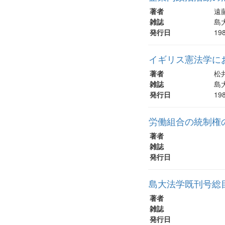
著者
遠
雑誌
島大
発行日
19
イギリス憲法学に
著者
松
雑誌
島大
発行日
19
労働組合の統制権
著者
雑誌
発行日
島大法学既刊号総目次 
著者
雑誌
発行日