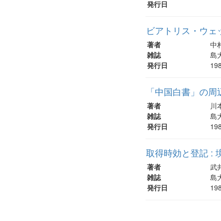
発行日
ビアトリス・ウェ
著者
中
雑誌
島大
発行日
19
「中国白書」の周辺
著者
川
雑誌
島大
発行日
19
取得時効と登記 :
著者
武
雑誌
島大
発行日
19