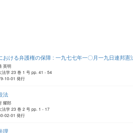
における弁護権の保障 : 一九七七年一〇月一九日連邦
崎 英明
法学 23 巻 1 号 pp. 41 - 54
79-10-01 発行
較法
村 耀郎
法学 23 巻 2 号 pp. 1 - 17
80-02-01 発行
法理