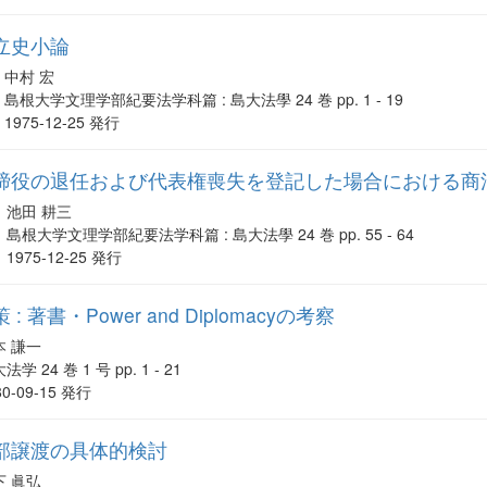
立史小論
中村 宏
島根大学文理学部紀要法学科篇 : 島大法學 24 巻 pp. 1 - 19
1975-12-25 発行
役の退任および代表権喪失を登記した場合における商法12条と
池田 耕三
島根大学文理学部紀要法学科篇 : 島大法學 24 巻 pp. 55 - 64
1975-12-25 発行
著書・Power and Diplomacyの考察
本 謙一
法学 24 巻 1 号 pp. 1 - 21
80-09-15 発行
部譲渡の具体的検討
下 眞弘