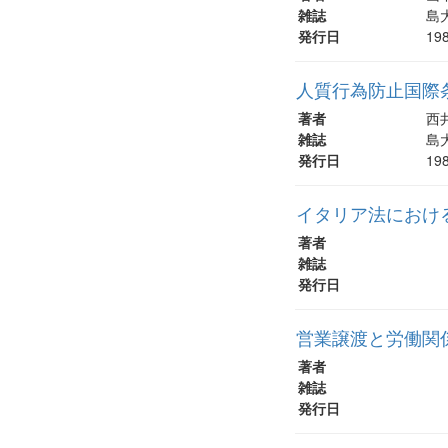
雑誌
島大
発行日
19
人質行為防止国際条
著者
西
雑誌
島大
発行日
19
イタリア法における
著者
雑誌
発行日
営業譲渡と労働関
著者
雑誌
発行日