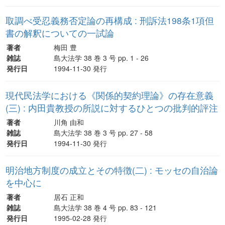
取調べ受忍義務否定論の再構成 : 刑訴法198条1項但
書の解釈についての一試論
著者
梅田 豊
雑誌
島大法学 38 巻 3 号 pp. 1 - 26
発行日
1994-11-30 発行
現代民法学における《関係的契約理論》の存在意義
(三) : 内田貴教授の所説に対するひとつの批判的評注
著者
川角 由和
雑誌
島大法学 38 巻 3 号 pp. 27 - 58
発行日
1994-11-30 発行
明治地方制度の成立とその特徴(二) : モッセの自治論
を中心に
著者
居石 正和
雑誌
島大法学 38 巻 4 号 pp. 83 - 121
発行日
1995-02-28 発行