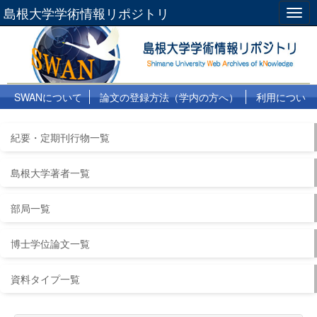
島根大学学術情報リポジトリ
Togg
navig
SWANについて
論文の登録方法（学内の方へ）
利用につい
て
よくある質問
リンク集
紀要・定期刊行物一覧
島根大学著者一覧
部局一覧
博士学位論文一覧
資料タイプ一覧