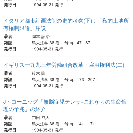
発行日
1994-05-31 発行
イタリア都市計画法制の史的考察(下) : 「私的土地所
有権制限論」序説
著者
岡本 詔治
雑誌
島大法学 38 巻 1 号 pp. 47 - 87
発行日
1994-05-31 発行
イギリス一九九三年労働組合改革・雇用権利法(二)
著者
鈴木 隆
雑誌
島大法学 38 巻 1 号 pp. 173 - 207
発行日
1994-05-31 発行
J・コーニッグ「無脳症児テレサ−これからの生命倫
理の予兆」の紹介
著者
門田 成人
雑誌
島大法学 38 巻 1 号 pp. 141 - 171
発行日
1994-05-31 発行