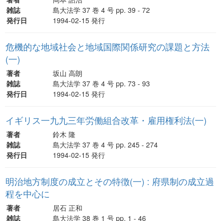
雑誌
島大法学 37 巻 4 号 pp. 39 - 72
発行日
1994-02-15 発行
危機的な地域社会と地域国際関係研究の課題と方法
(一)
著者
坂山 高朗
雑誌
島大法学 37 巻 4 号 pp. 73 - 93
発行日
1994-02-15 発行
イギリス一九九三年労働組合改革・雇用権利法(一)
著者
鈴木 隆
雑誌
島大法学 37 巻 4 号 pp. 245 - 274
発行日
1994-02-15 発行
明治地方制度の成立とその特徴(一) : 府県制の成立過
程を中心に
著者
居石 正和
雑誌
島大法学 38 巻 1 号 pp. 1 - 46