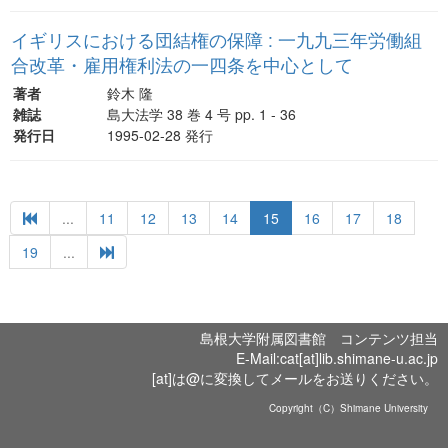
イギリスにおける団結権の保障 : 一九九三年労働組
合改革・雇用権利法の一四条を中心として
著者
鈴木 隆
雑誌
島大法学 38 巻 4 号 pp. 1 - 36
発行日
1995-02-28 発行
...
11
12
13
14
15
16
17
18
19
...
島根大学附属図書館 コンテンツ担当
E-Mail:cat[at]lib.shimane-u.ac.jp
[at]は@に変換してメールをお送りください。
Copyright（C）Shimane University