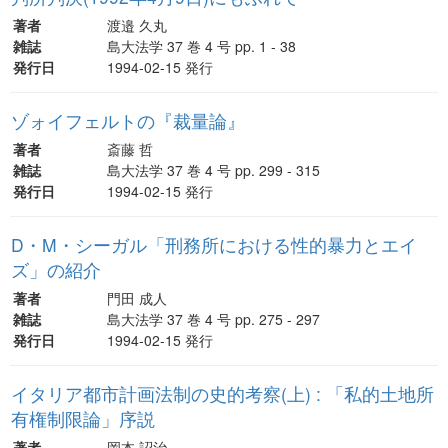
著者
渡邉 久丸
雑誌
島大法学 37 巻 4 号 pp. 1 - 38
発行日
1994-02-15 発行
ゾォイフェルトの『裁量論』
著者
斎藤 哲
雑誌
島大法学 37 巻 4 号 pp. 299 - 315
発行日
1994-02-15 発行
D・M・シーガル「刑務所における性的暴力とエイ
ズ」の紹介
著者
門田 成人
雑誌
島大法学 37 巻 4 号 pp. 275 - 297
発行日
1994-02-15 発行
イタリア都市計画法制の史的考察(上) : 「私的土地所
有権制限論」序説
著者
岡本 詔治