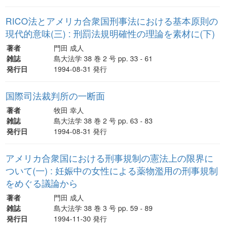
RICO法とアメリカ合衆国刑事法における基本原則の
現代的意味(三) : 刑罰法規明確性の理論を素材に(下)
著者
門田 成人
雑誌
島大法学 38 巻 2 号 pp. 33 - 61
発行日
1994-08-31 発行
国際司法裁判所の一断面
著者
牧田 幸人
雑誌
島大法学 38 巻 2 号 pp. 63 - 83
発行日
1994-08-31 発行
アメリカ合衆国における刑事規制の憲法上の限界に
ついて(一) : 妊娠中の女性による薬物濫用の刑事規制
をめぐる議論から
著者
門田 成人
雑誌
島大法学 38 巻 3 号 pp. 59 - 89
発行日
1994-11-30 発行