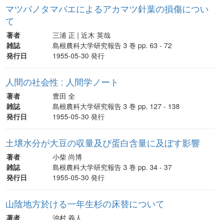
マツバノタマバエによるアカマツ針葉の損傷につい
て
著者
三浦 正 | 近木 英哉
雑誌
島根農科大学研究報告 3 巻 pp. 63 - 72
発行日
1955-05-30 発行
人間の社会性 : 人間学ノート
著者
豊田 全
雑誌
島根農科大学研究報告 3 巻 pp. 127 - 138
発行日
1955-05-30 発行
土壌水分が大豆の収量及び蛋白含量に及ぼす影響
著者
小柴 尚博
雑誌
島根農科大学研究報告 3 巻 pp. 34 - 37
発行日
1955-05-30 発行
山陰地方於ける一年生杉の床替について
著者
沖村 義人