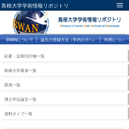
島根大学学術情報リポジトリ
Togg
navig
SWANについて
論文の登録方法（学内の方へ）
利用につい
て
よくある質問
リンク集
紀要・定期刊行物一覧
島根大学著者一覧
部局一覧
博士学位論文一覧
資料タイプ一覧