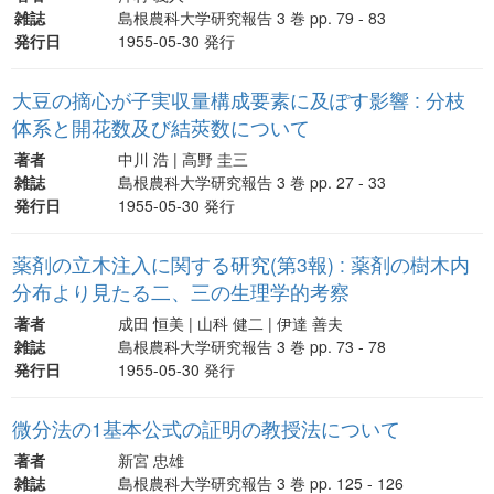
雑誌
島根農科大学研究報告 3 巻 pp. 79 - 83
発行日
1955-05-30 発行
大豆の摘心が子実収量構成要素に及ぽす影響 : 分枝
体系と開花数及び結莢数について
著者
中川 浩 | 高野 圭三
雑誌
島根農科大学研究報告 3 巻 pp. 27 - 33
発行日
1955-05-30 発行
薬剤の立木注入に関する研究(第3報) : 薬剤の樹木内
分布より見たる二、三の生理学的考察
著者
成田 恒美 | 山科 健二 | 伊達 善夫
雑誌
島根農科大学研究報告 3 巻 pp. 73 - 78
発行日
1955-05-30 発行
微分法の1基本公式の証明の教授法について
著者
新宮 忠雄
雑誌
島根農科大学研究報告 3 巻 pp. 125 - 126