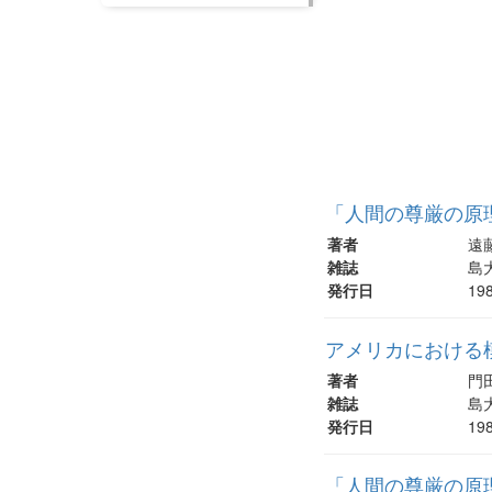
「人間の尊厳の原
著者
遠
雑誌
島大
発行日
19
アメリカにおける
著者
門
雑誌
島大
発行日
19
「人間の尊厳の原