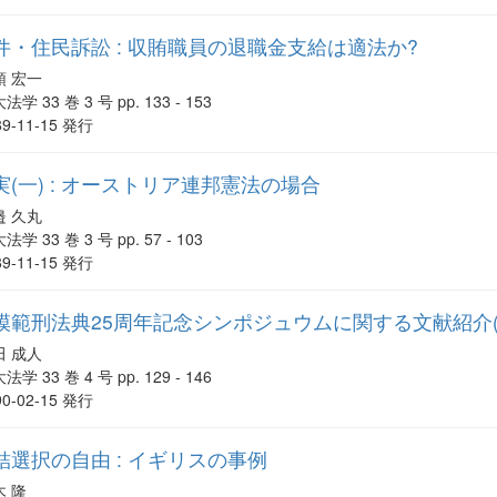
・住民訴訟 : 収賄職員の退職金支給は適法か?
頭 宏一
法学 33 巻 3 号 pp. 133 - 153
89-11-15 発行
(一) : オーストリア連邦憲法の場合
邉 久丸
法学 33 巻 3 号 pp. 57 - 103
89-11-15 発行
模範刑法典25周年記念シンポジュウムに関する文献紹介(
田 成人
法学 33 巻 4 号 pp. 129 - 146
90-02-15 発行
選択の自由 : イギリスの事例
木 隆