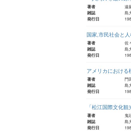
著者
遠
雑誌
島大
発行日
19
国家,市民社会と人
著者
佐
雑誌
島大
発行日
19
アメリカにおける
著者
門
雑誌
島大
発行日
19
「松江国際文化観光
著者
鬼
雑誌
島大
発行日
19