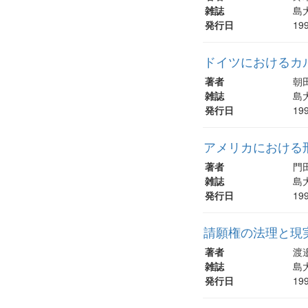
雑誌
島大
発行日
19
ドイツにおけるカル
著者
朝
雑誌
島大
発行日
19
アメリカにおける
著者
門
雑誌
島大
発行日
19
請願権の法理と現実
著者
渡
雑誌
島大
発行日
19