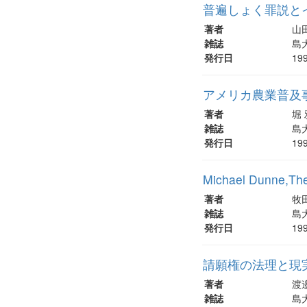
普遍しょく罪説とイ
著者
山
雑誌
島大
発行日
19
アメリカ農業普及事
著者
堀
雑誌
島大
発行日
19
Michael Dunne,The
著者
牧
雑誌
島大
発行日
19
請願権の法理と現実
著者
渡
雑誌
島大