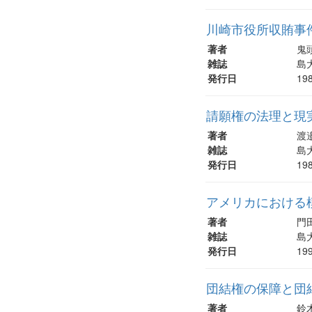
川崎市役所収賄事件
著者
鬼
雑誌
島大
発行日
19
請願権の法理と現実
著者
渡
雑誌
島大
発行日
19
アメリカにおける
著者
門
雑誌
島大
発行日
19
団結権の保障と団結
著者
鈴