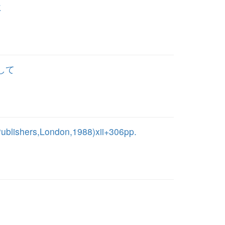
に
して
Publishers,London,1988)xii+306pp.